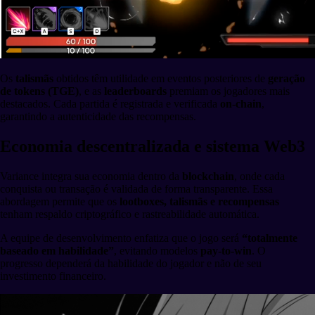
Os
talismãs
obtidos têm utilidade em eventos posteriores de
geração
de tokens (TGE)
, e as
leaderboards
premiam os jogadores mais
destacados. Cada partida é registrada e verificada
on-chain
,
garantindo a autenticidade das recompensas.
Economia descentralizada e sistema Web3
Variance integra sua economia dentro da
blockchain
, onde cada
conquista ou transação é validada de forma transparente. Essa
abordagem permite que os
lootboxes, talismãs e recompensas
tenham respaldo criptográfico e rastreabilidade automática.
A equipe de desenvolvimento enfatiza que o jogo será
“totalmente
baseado em habilidade”
, evitando modelos
pay-to-win
. O
progresso dependerá da habilidade do jogador e não de seu
investimento financeiro.