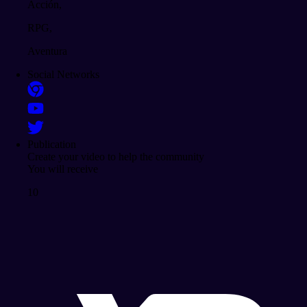
Acción,
RPG,
Aventura
Social Networks
Publication
Create your video to help the community
You will receive
10