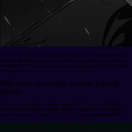
A economia do jogo inclui transações internas para
compra, venda
ou troca de ativos
, além de recompensas tokenizadas em
eventos e
competições
. Segundo a equipe, a monetização priorizará os
drops e
recompensas
em vez de microtransações agressivas.
Diferenças em relação a outros jogos do
gênero
Variance compartilha a essência roguelite de títulos como
Hades
, ao
oferecer
replayability, combate fluido e progressão estratégica
,
mas adiciona uma camada única por meio de sua
economia Web3
.