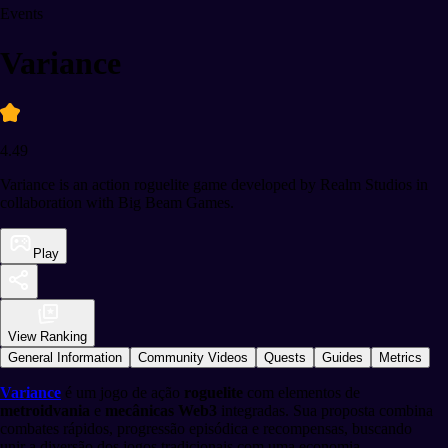
Events
Variance
4.49
Variance is an action roguelite game developed by Realm Studios in
collaboration with Big Beam Games.
Play
View Ranking
General Information
Community Videos
Quests
Guides
Metrics
Variance
é um jogo de ação
roguelite
com elementos de
metroidvania
e
mecânicas Web3
integradas. Sua proposta combina
combates rápidos, progressão episódica e recompensas, buscando
unir a diversão dos jogos tradicionais com uma economia