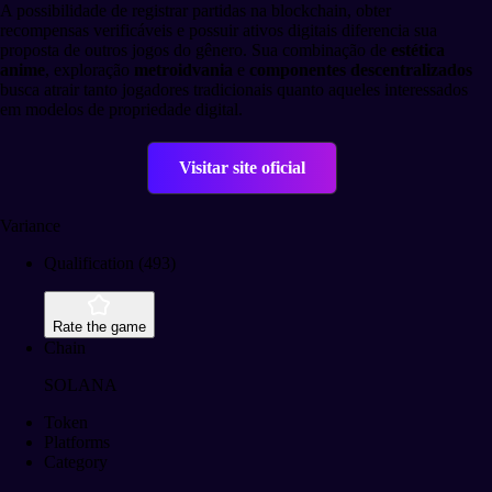
A possibilidade de registrar partidas na blockchain, obter
recompensas verificáveis e possuir ativos digitais diferencia sua
proposta de outros jogos do gênero. Sua combinação de
estética
anime
, exploração
metroidvania
e
componentes descentralizados
busca atrair tanto jogadores tradicionais quanto aqueles interessados
em modelos de propriedade digital.
Visitar site oficial
Variance
Qualification (493)
Rate the game
Chain
SOLANA
Token
Platforms
Category