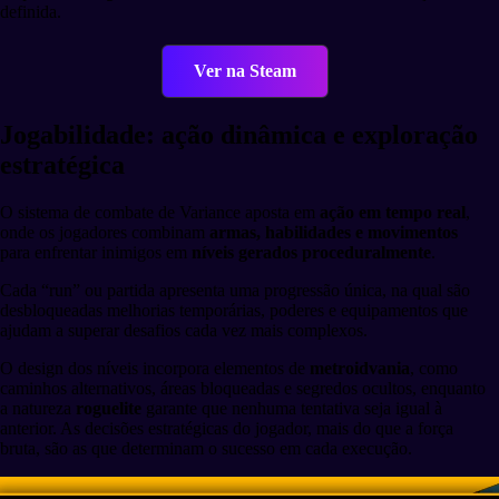
definida.
Ver na Steam
Jogabilidade: ação dinâmica e exploração
estratégica
O sistema de combate de Variance aposta em
ação em tempo real
,
onde os jogadores combinam
armas, habilidades e movimentos
para enfrentar inimigos em
níveis gerados proceduralmente
.
Cada “run” ou partida apresenta uma progressão única, na qual são
desbloqueadas melhorias temporárias, poderes e equipamentos que
ajudam a superar desafios cada vez mais complexos.
O design dos níveis incorpora elementos de
metroidvania
, como
caminhos alternativos, áreas bloqueadas e segredos ocultos, enquanto
a natureza
roguelite
garante que nenhuma tentativa seja igual à
anterior. As decisões estratégicas do jogador, mais do que a força
bruta, são as que determinam o sucesso em cada execução.