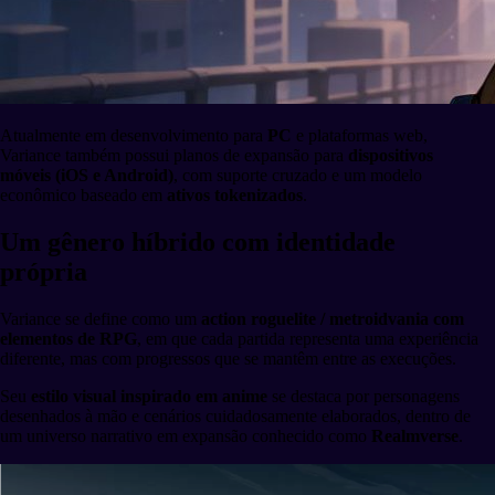
Atualmente em desenvolvimento para
PC
e plataformas web,
Variance também possui planos de expansão para
dispositivos
móveis (iOS e Android)
, com suporte cruzado e um modelo
econômico baseado em
ativos tokenizados
.
Um gênero híbrido com identidade
própria
Variance se define como um
action roguelite / metroidvania com
elementos de RPG
, em que cada partida representa uma experiência
diferente, mas com progressos que se mantêm entre as execuções.
Seu
estilo visual inspirado em anime
se destaca por personagens
desenhados à mão e cenários cuidadosamente elaborados, dentro de
um universo narrativo em expansão conhecido como
Realmverse
.