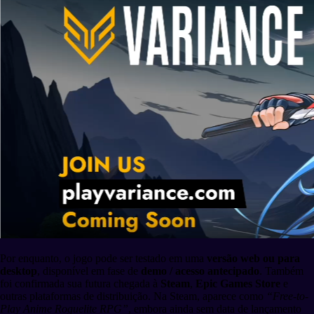
Por enquanto, o jogo pode ser testado em uma
versão web ou para
desktop
, disponível em fase de
demo / acesso antecipado
. Também
foi confirmada sua futura chegada à
Steam
,
Epic Games Store
e
outras plataformas de distribuição. Na Steam, aparece como
“Free-to-
Play Anime Roguelite RPG”
, embora ainda sem data de lançamento