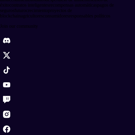
éxito
contratos inteligentes
recompensas automáticas
pagos de
seguros
futuro
crecimiento
proyectos de
blockchain
agricultores
consumidores
responsables políticos
Join our community