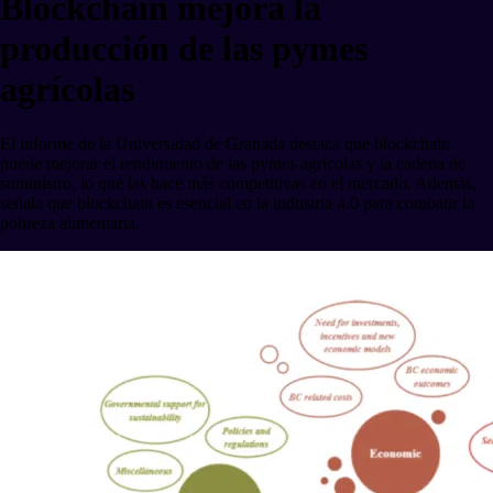
Blockchain mejora la
producción de las pymes
agrícolas
El informe de la Universidad de Granada destaca que blockchain
puede mejorar el rendimiento de las pymes agrícolas y la cadena de
suministro, lo que las hace más competitivas en el mercado. Además,
señala que blockchain es esencial en la industria 4.0 para combatir la
pobreza alimentaria.