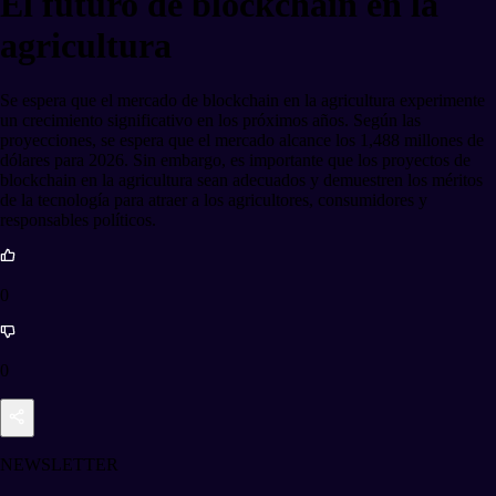
El futuro de blockchain en la
agricultura
Se espera que el mercado de blockchain en la agricultura experimente
un crecimiento significativo en los próximos años. Según las
proyecciones, se espera que el mercado alcance los 1,488 millones de
dólares para 2026. Sin embargo, es importante que los proyectos de
blockchain en la agricultura sean adecuados y demuestren los méritos
de la tecnología para atraer a los agricultores, consumidores y
responsables políticos.
0
0
NEWSLETTER