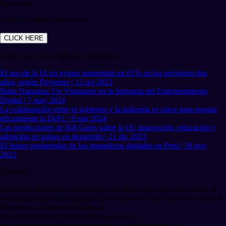
Subscribe!
And find out the latest news
CLICK HERE
Other news you might be interested in
El uso de la IA en pymes aumentará un 61% en los próximos dos
años, según Payoneer | 12 oct 2023
Baba Naruatsu: Un Visionario en la Industria del Entretenimiento
Digital | 7 may 2024
La colaboración entre el gobierno y la industria es clave para regular
eficazmente la DeFi. | 9 ene 2024
Las predicciones de Bill Gates sobre la IA: innovación, educación y
adopción en países en desarrollo | 21 dic 2023
El futuro prometedor de los monederos digitales en Perú | 30 nov
2023
Etiquetas
blockchain
desarrollo sostenible
pymes agrícolas
producción
cadena de
suministro
competitividad
seguridad
transparencia
mercado
tecnología
efic
40
pobreza alimentaria
desafíos de
sostenibilidad
descentralización
capacidad de
almacenamiento
iot
datos
desperdicio de alimentos
casos de