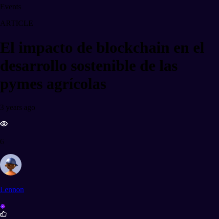
Events
ARTICLE
El impacto de blockchain en el
desarrollo sostenible de las
pymes agrícolas
3 years ago
6
Lennon