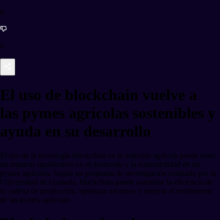
0
0
El uso de blockchain vuelve a
las pymes agrícolas sostenibles y
ayuda en su desarrollo
El uso de la tecnología blockchain en la industria agrícola puede tener
un impacto significativo en el desarrollo y la sostenibilidad de las
pymes agrícolas. Según un programa de investigación realizado por la
Universidad de Granada, blockchain puede aumentar la eficiencia de
la cadena de producción, optimizar recursos y mejorar el rendimiento
de las pymes agrícolas.