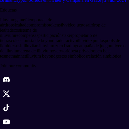
Brilliantcrypto: Sorteos en Twitter y Campaña en Galxe | 24 abr 2024
Etiquetas
Illuvium
gamefi
temporada de
airdrops
lealtad
compromiso
tokens
ilv
videojuegos
airdrop de
lealtad
ecosistema de
illuvium
recompensas
participación
staker
propietario de
tierras
coleccionista de beyond
trader activo
illuvidex
puntos
pools de
liquidez
sushi
illuvitars
illuvium zero
Trading
campaña de juego
universo
de illuvium
arena de illuvium
overworld
beta privado
open beta
testnet
mainnet
illuvium beyond
gestos simbólicos
relación simbiótica
Join our community