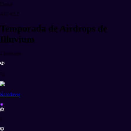
Events
ARTICLE
Temporada de Airdrops de
Illuvium
2 years ago
72
Karotlover
2