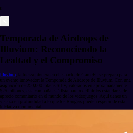
0
Temporada de Airdrops de
Illuvium: Reconociendo la
Lealtad y el Compromiso
Illuvium
, la fuerza pionera en el espacio de GameFi, se prepara para
un evento innovador: la Temporada de Airdrops de Illuvium. Con una
asignación de 250,000 tokens $ILV, valorados en aproximadamente
$25 millones, esta campaña está lista para redefinir los estándares de
aprecio comunitario en el mundo de los videojuegos. Aquí tienes un
vistazo en profundidad a lo que los Rangers pueden esperar de esta
iniciativa monumental.