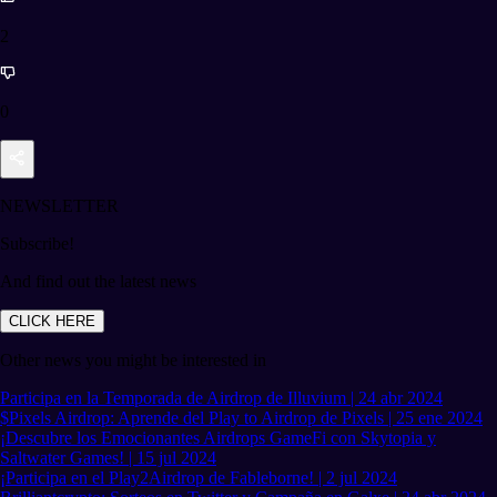
2
0
NEWSLETTER
Subscribe!
And find out the latest news
CLICK HERE
Other news you might be interested in
Participa en la Temporada de Airdrop de Illuvium | 24 abr 2024
$Pixels Airdrop: Aprende del Play to Airdrop de Pixels | 25 ene 2024
¡Descubre los Emocionantes Airdrops GameFi con Skytopia y
Saltwater Games! | 15 jul 2024
¡Participa en el Play2Airdrop de Fableborne! | 2 jul 2024