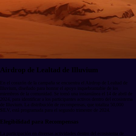
Airdrop de Lealtad de Illuvium
En el corazón de la campaña se encuentra el Airdrop de Lealtad de
Illuvium, diseñado para honrar el apoyo inquebrantable de los
miembros de la comunidad. Se tomó una instantánea el 14 de abril de
2024, para identificar a los participantes activos dentro del ecosistema
de Illuvium. La distribución de recompensas, que totaliza 50,000
$ILV, está programada para el segundo trimestre de 2024.
Elegibilidad para Recompensas
La participación en diversas actividades dentro del ecosistema de