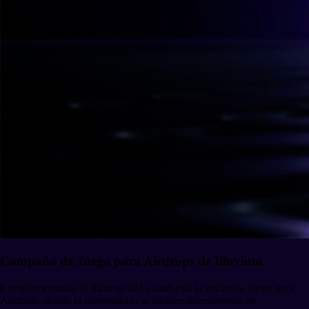
Campaña de Juego para Airdrops de Illuvium
Complementando el Airdrop de Lealtad está la iniciativa Juego para
Airdrops, donde el compromiso se traduce directamente en