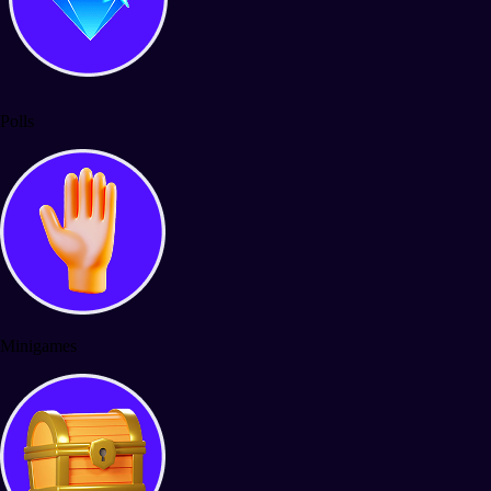
Polls
Minigames