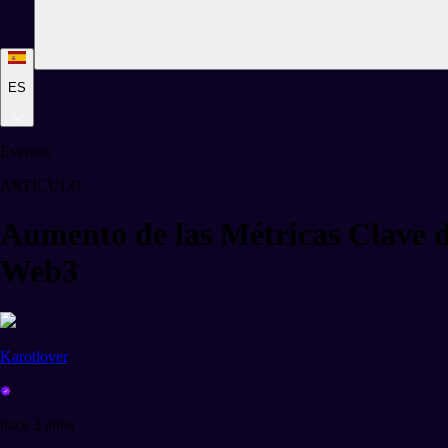
ES
Eventos
ARTÍCULO
Aumento de las Métricas Clave
Web3
Karotlover
hace 3 años