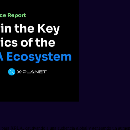
ial para XPLA, cautivando a una audiencia global y generando un aume