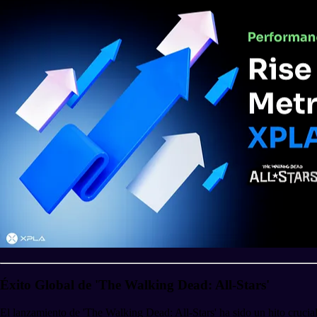
Éxito Global de 'The Walking Dead: All-Stars'
El lanzamiento de 'The Walking Dead: All-Stars' ha sido un hito cruc