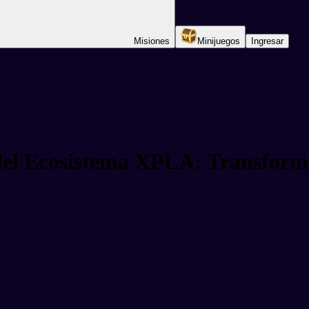
Misiones
Minijuegos
Ingresar
 del Ecosistema XPLA: Transfor