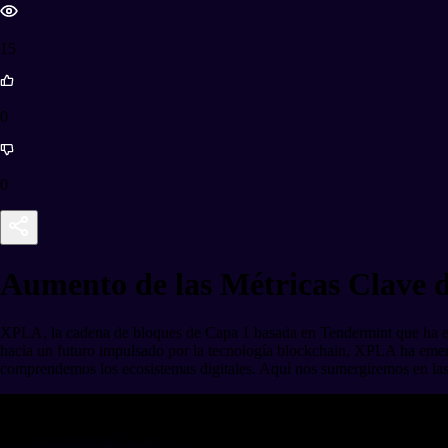
15
0
0
Aumento de las Métricas Clave 
XPLA, la cadena de bloques de Capa 1 basada en Tendermint que ha es
hacia un futuro impulsado por la tecnología blockchain, XPLA ha emer
comprendemos los ecosistemas digitales. Aquí nos sumergiremos en las