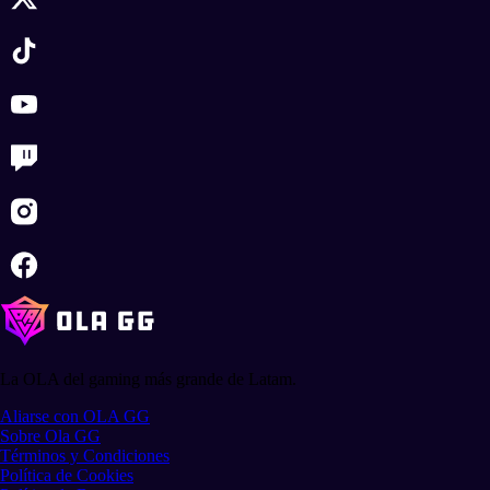
La OLA del gaming más grande de Latam.
Aliarse con OLA GG
Sobre Ola GG
Términos y Condiciones
Política de Cookies