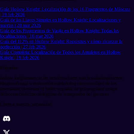
Guía Hollow Knight: Localización de los 16 Fragmentos de Máscara
| 19 feb 2026
Guía de las Llaves Simples en Hollow Knight: Localizaciones y
puertas | 28 mar 2026
Guía de los Fragmentos de Vasija en Hollow Knight: Todas las
localizaciones | 10 mar 2026
Guía del 112% en Hollow Knight: Requisitos y cómo alcanzar la
perfección | 27 feb 2026
Guía Completa: Localización de Todos los Amuletos en Hollow
Knight | 19 feb 2026
Etiquetas
hollow knight
muescas de amuletos
charm notches
salubra
páramos
fúngicos
fungal wastes
cañón nublado
fog canyon
coliseo de los
insensatos
colosseum of fools
compañía de grimm
grimm troupe
dlc
bocasucia
dirtmouth
lágrima de isma
prueba del guerrero
Únete a nuestra comunidad