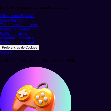
La OLA del gaming más grande de Latam.
Aliarse con OLA GG
Sobre Ola GG
Términos y Condiciones
Política de Cookies
Política de Becas
Preguntas Frecuentes
Política de Privacidad
Preferencias de Cookies
Soporte
© Ola GG. Todos los derechos reservados 2026.