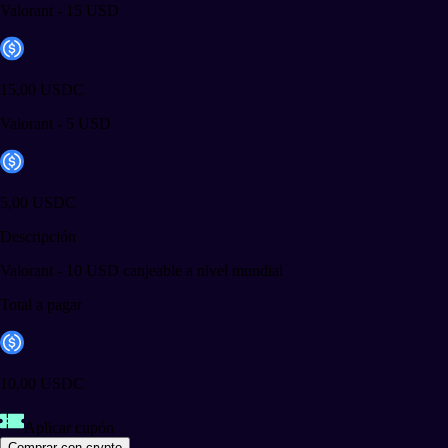
Valorant - 15 USD
15,00 USDC
Valorant - 5 USD
5,00 USDC
Descripción
Valorant - 10 USD canjeable a nivel mundial
Total a pagar
10,00 USDC
Aplicar cupón
Comprar con crypto