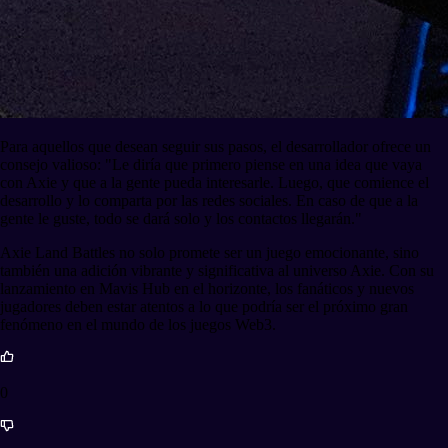
Para aquellos que desean seguir sus pasos, el desarrollador ofrece un
consejo valioso: "Le diría que primero piense en una idea que vaya
con Axie y que a la gente pueda interesarle. Luego, que comience el
desarrollo y lo comparta por las redes sociales. En caso de que a la
gente le guste, todo se dará solo y los contactos llegarán."
Axie Land Battles no solo promete ser un juego emocionante, sino
también una adición vibrante y significativa al universo Axie. Con su
lanzamiento en Mavis Hub en el horizonte, los fanáticos y nuevos
jugadores deben estar atentos a lo que podría ser el próximo gran
fenómeno en el mundo de los juegos Web3.
0