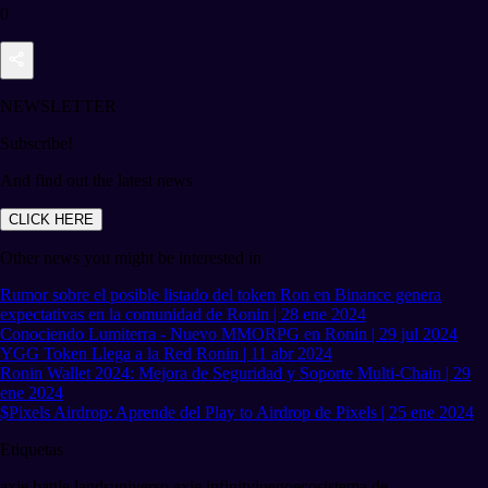
0
NEWSLETTER
Subscribe!
And find out the latest news
CLICK HERE
Other news you might be interested in
Rumor sobre el posible listado del token Ron en Binance genera
expectativas en la comunidad de Ronin | 28 ene 2024
Conociendo Lumiterra - Nuevo MMORPG en Ronin | 29 jul 2024
YGG Token Llega a la Red Ronin | 11 abr 2024
Ronin Wallet 2024: Mejora de Seguridad y Soporte Multi-Chain | 29
ene 2024
$Pixels Airdrop: Aprende del Play to Airdrop de Pixels | 25 ene 2024
Etiquetas
axie battle lands
universo axie infinity
juego
ecosistema de