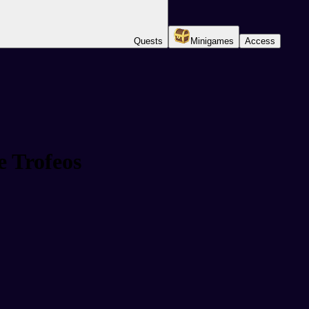
Quests
Minigames
Access
 Trofeos