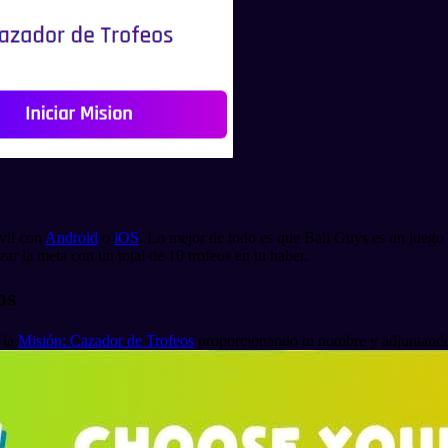
óvil con
Android
o
iOS
. Lo mejor de todo es que Ball Guys es un juego F
zar la meta con un total de 10 trofeos en tu haber.
os
 la
Misión: Cazador de Trofeos
proporcionando tu nombre y adjuntando 