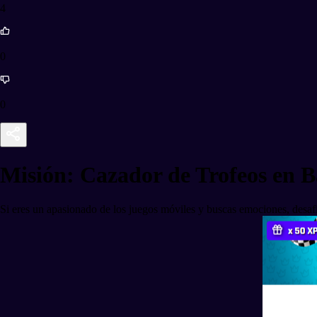
4
0
0
Misión: Cazador de Trofeos en 
Si eres un apasionado de los juegos móviles y buscas emociones, desaf