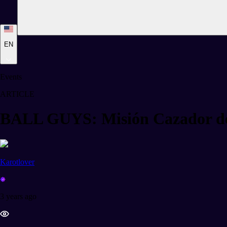
EN
Events
ARTICLE
BALL GUYS: Misión Cazador de
Karotlover
3 years ago