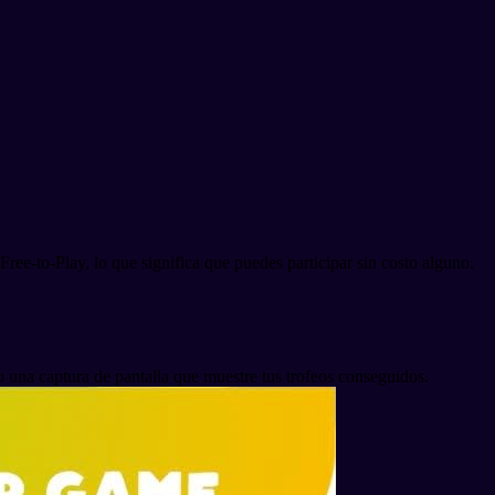
ree-to-Play, lo que significa que puedes participar sin costo alguno.
una captura de pantalla que muestre tus trofeos conseguidos.