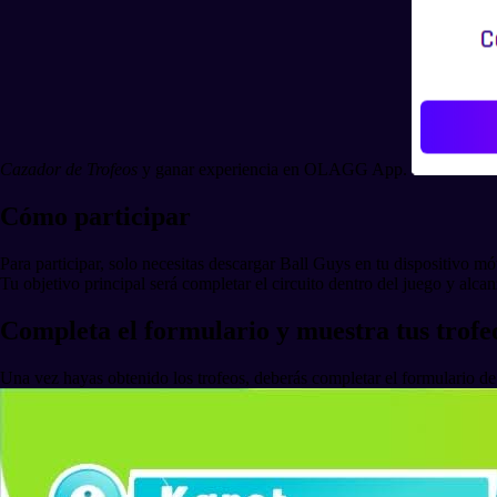
Cazador de Trofeos
y ganar experiencia en OLAGG App.
Cómo participar
Para participar, solo necesitas descargar Ball Guys en tu dispositivo m
Tu objetivo principal será completar el circuito dentro del juego y alcan
Completa el formulario y muestra tus trofe
Una vez hayas obtenido los trofeos, deberás completar el formulario de