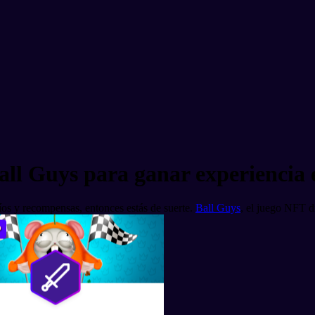
Ball Guys para ganar experienc
íos y recompensas, entonces estás de suerte.
Ball Guys
, el juego NFT di