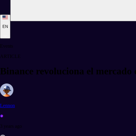
EN
Events
ARTICLE
Binance revoluciona el mercado
Lennon
3 years ago