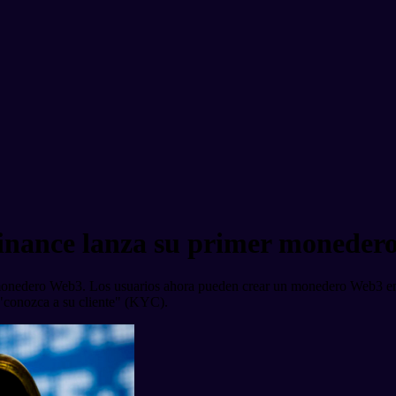
inance lanza su primer moneder
monedero Web3. Los usuarios ahora pueden crear un monedero Web3 en 
 "conozca a su cliente" (KYC).