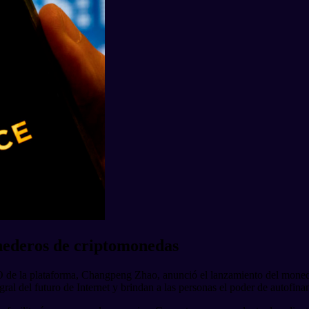
nederos de criptomonedas
O de la plataforma, Changpeng Zhao, anunció el lanzamiento del mon
ral del futuro de Internet y brindan a las personas el poder de autofinan