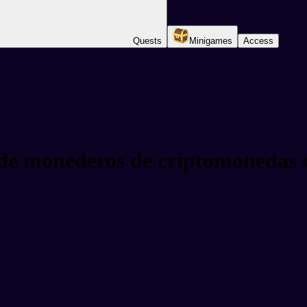
Quests
Minigames
Access
 de monederos de criptomonedas