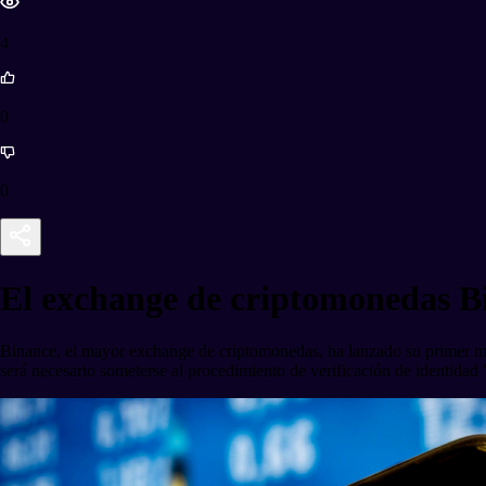
4
0
0
El exchange de criptomonedas B
Binance, el mayor exchange de criptomonedas, ha lanzado su primer 
será necesario someterse al procedimiento de verificación de identidad