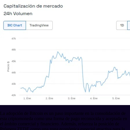
La adopción de Bitcoin es un paso importante en la consolidación de
esta criptomoneda como una forma de pago reconocida y aceptada en
el ámbito comercial y financiero. Además, refuerza la posición de
Próspera ZEDE como una zona económica especial atractiva para la