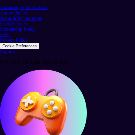
Partnering with OLAGG
About Ola GG
Terms and Conditions
Cookie Policy
Scholarship Policy
FAQ
Privacy Policy
Cookie Preferences
Support
© Ola GG. All rights reserved 2026.