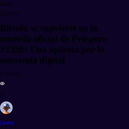
Events
ARTICLE
Bitcoin se convierte en la
moneda oficial de Próspera
ZEDE: Una apuesta por la
economía digital
3 years ago
19
Lennon