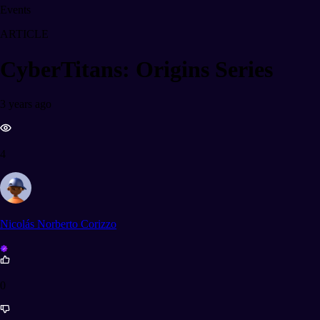
Events
ARTICLE
CyberTitans: Origins Series
3 years ago
4
Nicolás Norberto Corizzo
0