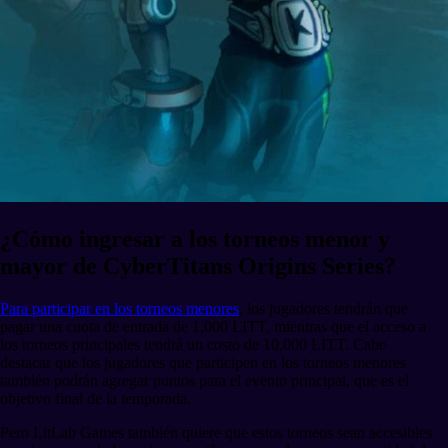
¿Cómo ingresar a los torneos menor y
mayor de CyberTitans Origins Series?
Para participar en los torneos menores
, los jugadores tendrán que
pagar una cuota de entrada de 1,000 LITT, mientras que el acceso a
los torneos principales tendrá un costo de 10,000 LITT. Cabe
destacar que los jugadores que participen en los torneos menores
también podrán agregar puntos para el evento principal, que es el
objetivo final de la temporada.
Pero LitLab Games también quiere que estos torneos sean accesibles