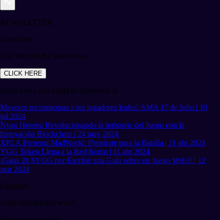
NEWSLETTER
Subscribe!
And find out the latest news
CLICK HERE
Other news you might be interested in
Mayores recompensas a los jugadores leales! AMA 17 de Julio | 19
jul 2024
Nyan Heroes: Revolucionando la industria del Juego con la
Innovación Blockchain | 24 may 2024
XPLA Presenta MadWorld: Prepárate para la Batalla | 11 abr 2024
YGG Token Llega a la Red Ronin | 11 abr 2024
¡Gana 20 $YGG por Escribir una Guía sobre un Juego Web3! | 12
mar 2024
Etiquetas
cyber titans
juegos web3
Join our community