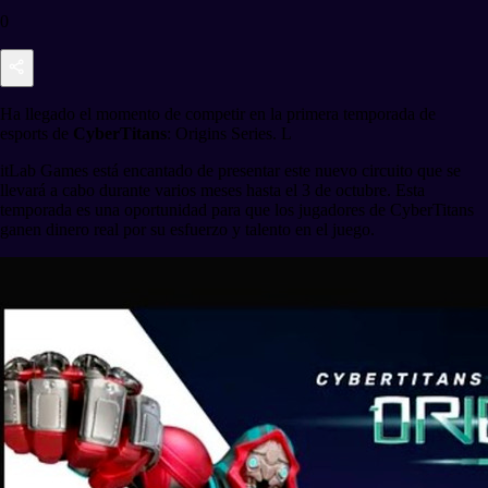
0
Ha llegado el momento de competir en la primera temporada de
esports de
CyberTitans
: Origins Series. L
itLab Games está encantado de presentar este nuevo circuito que se
llevará a cabo durante varios meses hasta el 3 de octubre. Esta
temporada es una oportunidad para que los jugadores de CyberTitans
ganen dinero real por su esfuerzo y talento en el juego.