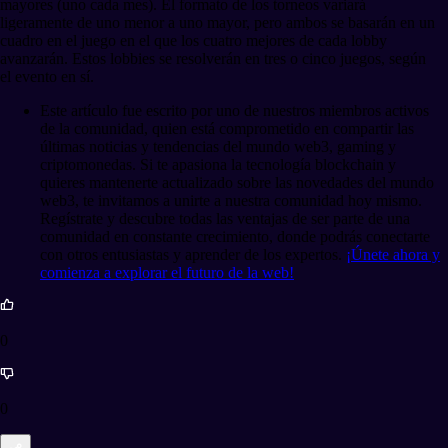
mayores (uno cada mes). El formato de los torneos variará
ligeramente de uno menor a uno mayor, pero ambos se basarán en un
cuadro en el juego en el que los cuatro mejores de cada lobby
avanzarán. Estos lobbies se resolverán en tres o cinco juegos, según
el evento en sí.
Este artículo fue escrito por uno de nuestros miembros activos
de la comunidad, quien está comprometido en compartir las
últimas noticias y tendencias del mundo web3, gaming y
criptomonedas. Si te apasiona la tecnología blockchain y
quieres mantenerte actualizado sobre las novedades del mundo
web3, te invitamos a unirte a nuestra comunidad hoy mismo.
Regístrate y descubre todas las ventajas de ser parte de una
comunidad en constante crecimiento, donde podrás conectarte
con otros entusiastas y aprender de los expertos.
¡Únete ahora y
comienza a explorar el futuro de la web!
0
0