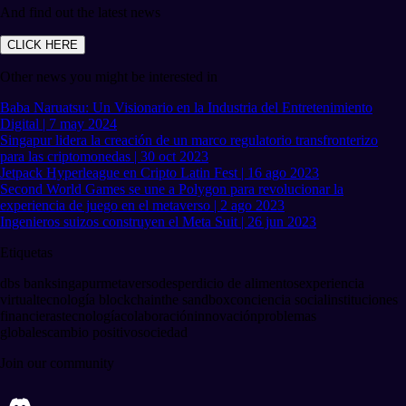
And find out the latest news
CLICK HERE
Other news you might be interested in
Baba Naruatsu: Un Visionario en la Industria del Entretenimiento
Digital | 7 may 2024
Singapur lidera la creación de un marco regulatorio transfronterizo
para las criptomonedas | 30 oct 2023
Jetpack Hyperleague en Cripto Latin Fest | 16 ago 2023
Second World Games se une a Polygon para revolucionar la
experiencia de juego en el metaverso | 2 ago 2023
Ingenieros suizos construyen el Meta Suit | 26 jun 2023
Etiquetas
dbs bank
singapur
metaverso
desperdicio de alimentos
experiencia
virtual
tecnología blockchain
the sandbox
conciencia social
instituciones
financieras
tecnología
colaboración
innovación
problemas
globales
cambio positivo
sociedad
Join our community