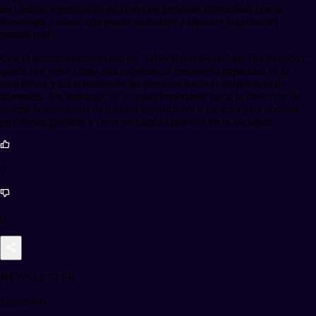
un cambio significativo en cómo las personas interactúan con la
tecnología y cómo esta puede contribuir a resolver desafíos del
mundo real.
Con el lanzamiento previsto de "DBS BetterWorld" en The Sandbox,
queda por verse cómo esta experiencia metaverso impactará en la
conciencia y las actitudes de las personas hacia el desperdicio de
alimentos. Sin embargo, es un paso importante hacia la dirección de
utilizar la tecnología de manera significativa y creativa para abordar
problemas globales y crear un cambio positivo en la sociedad.
0
0
NEWSLETTER
Subscribe!