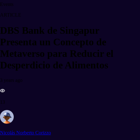
Events
ARTICLE
DBS Bank de Singapur
Presenta un Concepto de
Metaverso para Reducir el
Desperdicio de Alimentos
3 years ago
13
Nicolás Norberto Corizzo