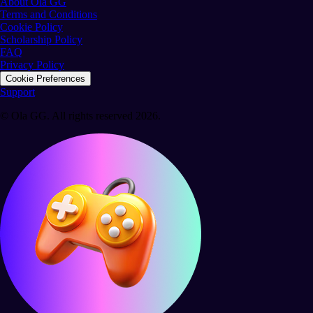
About Ola GG
Terms and Conditions
Cookie Policy
Scholarship Policy
FAQ
Privacy Policy
Cookie Preferences
Support
© Ola GG. All rights reserved 2026.