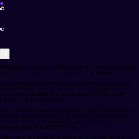
0
0
DBS Bank
, el banco más grande de Singapur, ha revelado una nueva
iteración de su experiencia de metaverso en
The Sandbox
.
La entidad bancaria ha anunciado que su experiencia de metaverso
llamada "DBS BetterWorld" será una aventura gamificada que tiene
como objetivo demostrar cómo las experiencias virtuales pueden
utilizarse como una fuerza para el bien.
Como parte de la experiencia, los jugadores deberán completar una
serie de actividades inspiradas en cinco empresas respaldadas por la
Fundación DBS, con el propósito de mitigar el desperdicio de
alimentos, según ha anunciado el banco.
DBS Bank planea lanzar BetterWorld una vez que esté disponible la