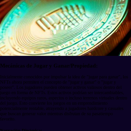
Mecánicas de Jugar y Ganar/Propiedad:
Inicialmente conocidos por impulsar la idea de "jugar para ganar", los
NFTs ahora permiten el concepto de "jugar y ganar" o "jugar y
poseer". Los jugadores pueden obtener activos valiosos dentro del
juego en forma de NFTs. Estos activos podrían ser intercambiables,
incluyendo equipos raros, aspectos o incluso terrenos virtuales dentro
del juego. Esto convierte los juegos en un emprendimiento
potencialmente rentable, atrayendo a jugadores hardcore y casuales
que buscan generar valor mientras disfrutan de su pasatiempo
favorito.
Narración Dinámica: