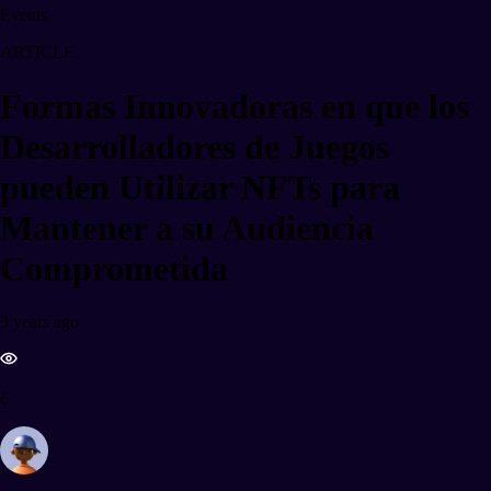
Events
ARTICLE
Formas Innovadoras en que los
Desarrolladores de Juegos
pueden Utilizar NFTs para
Mantener a su Audiencia
Comprometida
3 years ago
6