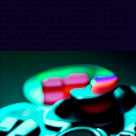
de los coleccionables. Los desarrolladores de juegos pueden
aprovechar los NFTs para crear objetos o aspectos de edición limitada
dentro del juego que los jugadores pueden comprar o ganar a través
de logros. Estos NFTs pueden tener un valor intrínseco debido a su
rareza y singularidad, brindando a los jugadores una razón tangible
para seguir jugando y adquiriendo estos elementos especiales. Por
ejemplo, el RPG móvil Dragon Strike lanza Héroes poderosos
semanalmente, que luego pueden ser convertidos en NFTs.