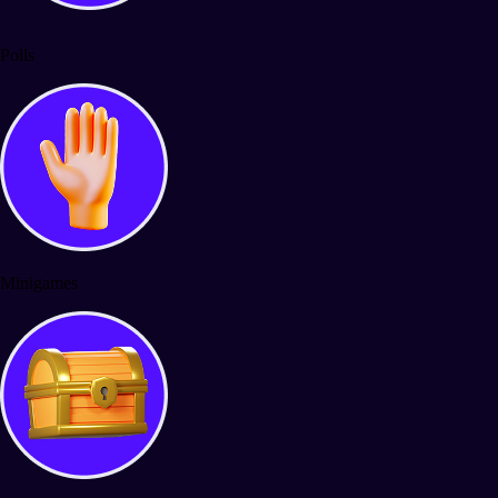
Polls
Minigames