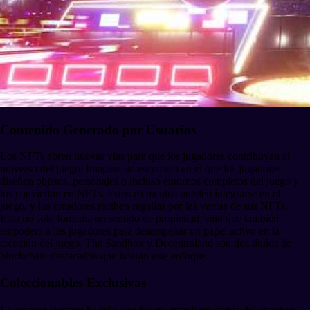
Contenido Generado por Usuarios
Los NFTs abren nuevas vías para que los jugadores contribuyan al
universo del juego. Imagina un escenario en el que los jugadores
diseñen objetos, personajes o incluso entornos completos del juego y
los conviertan en NFTs. Estos elementos pueden integrarse en el
juego, y los creadores reciben regalías por las ventas de sus NFTs.
Esto no solo fomenta un sentido de propiedad, sino que también
empodera a los jugadores para desempeñar un papel activo en la
creación del juego. The Sandbox y Decentraland son dos títulos de
blockchain destacados que lideran este enfoque.
Coleccionables Exclusivas
La escasez siempre ha sido una fuerza impulsora detrás del atractivo