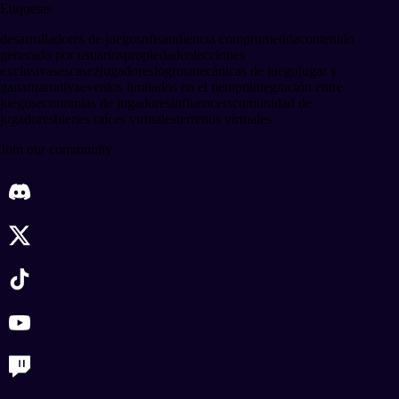
Etiquetas
desarrolladores de juegos
nfts
audiencia comprometida
contenido
generado por usuarios
propiedad
colecciones
exclusivas
escasez
jugadores
logros
mecánicas de juego
jugar y
ganar
narrativa
eventos limitados en el tiempo
integración entre
juegos
economías de jugadores
influencers
comunidad de
jugadores
bienes raíces virtuales
terrenos virtuales
Join our community