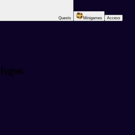
Quests
Minigames
Access
olygon