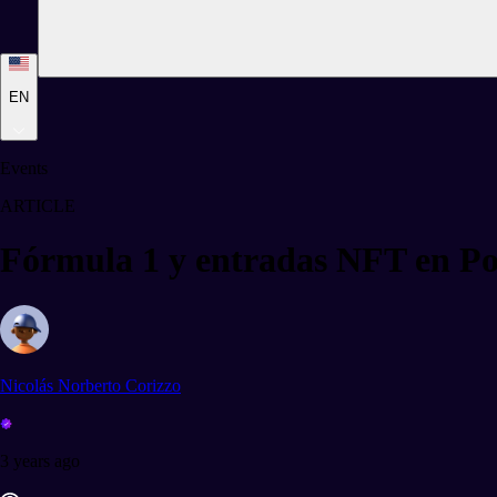
EN
Events
ARTICLE
Fórmula 1 y entradas NFT en P
Nicolás Norberto Corizzo
3 years ago