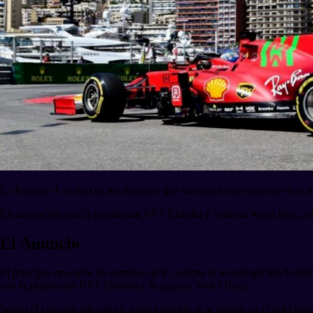
La Fórmula 1 es uno de los deportes que siempre busca innovar en el m
En asociación con la plataforma NFT Elemint y la firma Web3 Bary, est
El Anuncio
El principal operador de entradas de F1 adopta la tecnología blockchai
con la plataforma NFT Elemint y la agencia Web3 Bary.
Según el comunicado oficial, estas entradas se acuñarán en el sidecha