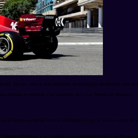
undo. En este caso se está pensando en tecnología blockchain para alc
as entradas se emitirán a los asistentes del Gran Premio de Mónaco.
n en el último evento de carreras Platinium Group, el mayor emisor de 
in Ethereum Polygon, y se emitirán a los espectadores del Gran Premio