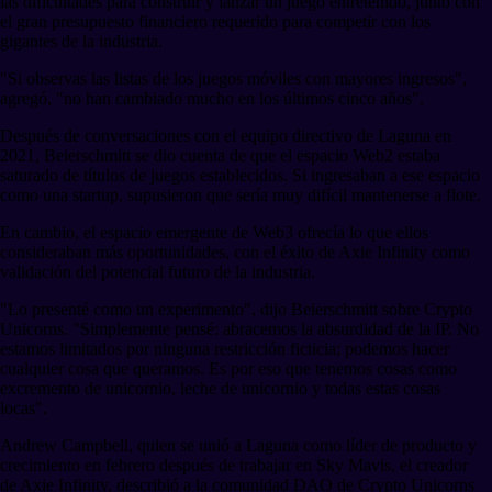
las dificultades para construir y lanzar un juego entretenido, junto con
el gran presupuesto financiero requerido para competir con los
gigantes de la industria.
"Si observas las listas de los juegos móviles con mayores ingresos",
agregó, "no han cambiado mucho en los últimos cinco años".
Después de conversaciones con el equipo directivo de Laguna en
2021, Beierschmitt se dio cuenta de que el espacio Web2 estaba
saturado de títulos de juegos establecidos. Si ingresaban a ese espacio
como una startup, supusieron que sería muy difícil mantenerse a flote.
En cambio, el espacio emergente de Web3 ofrecía lo que ellos
consideraban más oportunidades, con el éxito de Axie Infinity como
validación del potencial futuro de la industria.
"Lo presenté como un experimento", dijo Beierschmitt sobre Crypto
Unicorns. "Simplemente pensé: abracemos la absurdidad de la IP. No
estamos limitados por ninguna restricción ficticia; podemos hacer
cualquier cosa que queramos. Es por eso que tenemos cosas como
excremento de unicornio, leche de unicornio y todas estas cosas
locas".
Andrew Campbell, quien se unió a Laguna como líder de producto y
crecimiento en febrero después de trabajar en Sky Mavis, el creador
de Axie Infinity, describió a la comunidad DAO de Crypto Unicorns