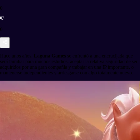
0
0
Hace unos años,
Laguna Games
se enfrentó a una encrucijada que
será familiar para muchos estudios: aceptar la relativa seguridad de ser
adquiridos por una gran compañía y trabajar en una IP importante, o
mantenerse independientes y arriesgarse con algo totalmente nuevo.