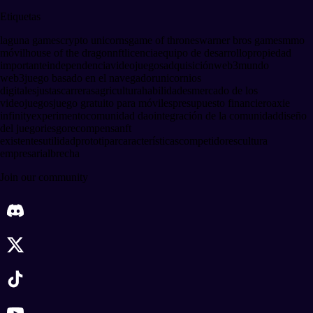
Etiquetas
laguna games
crypto unicorns
game of thrones
warner bros games
mmo
móvil
house of the dragon
nft
licencia
equipo de desarrollo
propiedad
importante
independencia
videojuegos
adquisición
web3
mundo
web3
juego basado en el navegador
unicornios
digitales
justas
carreras
agricultura
habilidades
mercado de los
videojuegos
juego gratuito para móviles
presupuesto financiero
axie
infinity
experimento
comunidad dao
integración de la comunidad
diseño
del juego
riesgo
recompensa
nft
existentes
utilidad
prototipar
características
competidores
cultura
empresarial
brecha
Join our community