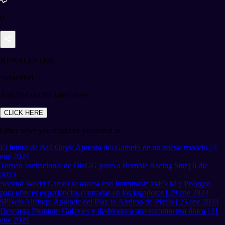
0
NEWSLETTER
Subscribe!
And find out the latest news
CLICK HERE
Other news you might be interested in
El futuro de Ball Guys: Apuesta del GameFi de un nuevo modelo | 7
ene 2024
Torneo Invitacional de OlaGG junto a Rumble Racing Star | 6 dic
2023
Second World Games se asocia con Immutable zkEVM y Polygon
para ofrecer experiencias centradas en los jugadores | 29 ene 2024
$Pixels Airdrop: Aprende del Play to Airdrop de Pixels | 25 ene 2024
Descarga Phantom Galaxies y desbloquea una recompensa única | 11
ene 2024