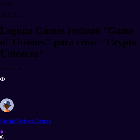
Events
ARTICLE
Laguna Games rechazó "Game
of Thrones" para crear "Crypto
Unicorns"
3 years ago
3
Nicolás Norberto Corizzo