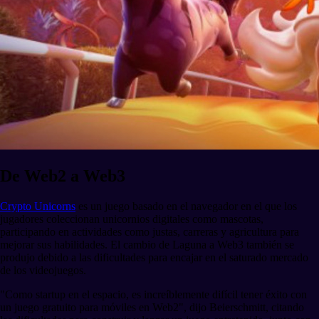
De Web2 a Web3
Crypto Unicorns
es un juego basado en el navegador en el que los
jugadores coleccionan unicornios digitales como mascotas,
participando en actividades como justas, carreras y agricultura para
mejorar sus habilidades. El cambio de Laguna a Web3 también se
produjo debido a las dificultades para encajar en el saturado mercado
de los videojuegos.
"Como startup en el espacio, es increíblemente difícil tener éxito con
un juego gratuito para móviles en Web2", dijo Beierschmitt, citando