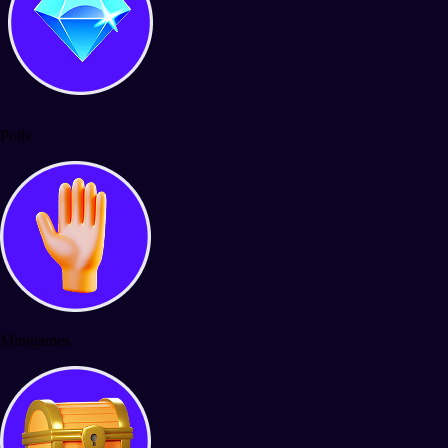
Polls
Minigames