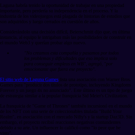
Laguna habría tenido la oportunidad de trabajar en una propiedad
importante, pero perdería su independencia en el proceso. Y la
industria de los videojuegos está plagada de historias de estudios que
son adquiridos y luego cerrados en cuestión de años.
Considerándolo una decisión difícil, Beierschmitt dijo que, en última
instancia, al equipo le intrigaban más las posibilidades de construir en
el mundo Web3 y querían probar algo nuevo.
"No creamos esta compañía y pasamos por todos
los problemas y dificultades que eso implica solo
para conseguir empleos en WB", agregó, "por
emocionante que fuera ese proyecto".
El sitio web de Laguna Games
lista una asociación con Warner Bros.
Games para "producir dos títulos de prototipo, incluyendo Kingdoms
Forever y un juego 4x no anunciado". Este último es un tipo de juego
de estrategia similar a la popular franquicia Sid Meier's Civilization.
La franquicia de "Game of Thrones" también incursionó en el mundo
de los NFT con una serie de coleccionables titulada "Build Your
Realm", en asociación con el mercado Nifty's y la startup Daz3D. Sin
embargo, el proyecto recibió reacciones negativas contundentes
debido a su arte. Un influencer lo calificó como "lo peor que he
visto".