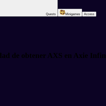
Quests
Minigames
Access
dad de obtener AXS en Axie Infi