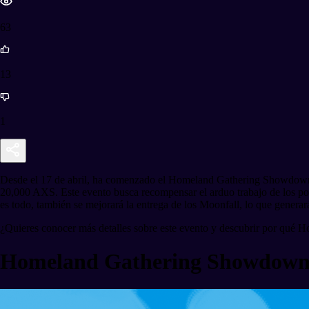
63
13
1
Desde el 17 de abril, ha comenzado el Homeland Gathering Showdown, un
20,000 AXS. Este evento busca recompensar el arduo trabajo de los po
es todo, también se mejorará la entrega de los Moonfall, lo que genera
¿Quieres conocer más detalles sobre este evento y descubrir por qué H
Homeland Gathering Showdow