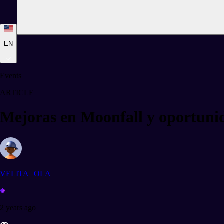
EN
Events
ARTICLE
Mejoras en Moonfall y oportuni
VELITA | OLA
2 years ago