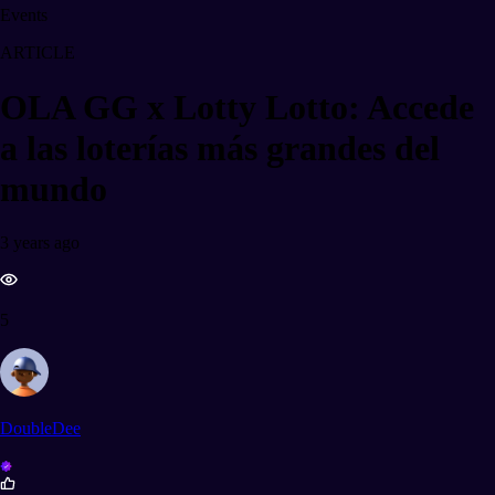
Events
ARTICLE
OLA GG x Lotty Lotto: Accede
a las loterías más grandes del
mundo
3 years ago
5
DoubleDee