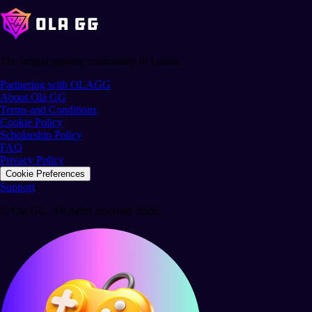
The largest gaming community in Latam.
Partnering with OLAGG
About Ola GG
Terms and Conditions
Cookie Policy
Scholarship Policy
FAQ
Privacy Policy
Cookie Preferences
Support
© Ola GG. All rights reserved 2026.