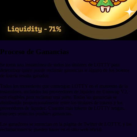
Proceso de Ganancias
Se toma una instantánea de todos los titulares de LOTTY para
determinar quién puede reclamar ganancias si alguno de los boletos
de lotería resulta ganador.
Todos los monederos que contengan LOTTY en el momento de la
instantánea, incluidos los proveedores de liquidez en Uniswap V2,
son elegibles para reclamar una parte. Todas las ganancias se
distribuirán proporcionalmente entre los titulares de tokens y los
proveedores de liquidez. Cuantos más tokens de LOTTY tengas,
mayores serán tus posibles ganancias.
Los ganadores se anuncian en la página de Twitter de LOTTY, y las
reclamaciones se pueden hacer en el sitio web oficial.