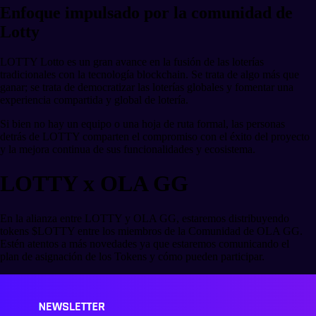
Enfoque impulsado por la comunidad de
Lotty
LOTTY Lotto es un gran avance en la fusión de las loterías
tradicionales con la tecnología blockchain. Se trata de algo más que
ganar; se trata de democratizar las loterías globales y fomentar una
experiencia compartida y global de lotería.
Si bien no hay un equipo o una hoja de ruta formal, las personas
detrás de LOTTY comparten el compromiso con el éxito del proyecto
y la mejora continua de sus funcionalidades y ecosistema.
LOTTY x OLA GG
En la alianza entre LOTTY y OLA GG, estaremos distribuyendo
tokens $LOTTY entre los miembros de la Comunidad de OLA GG.
Estén atentos a más novedades ya que estaremos comunicando el
plan de asignación de los Tokens y cómo pueden participar.