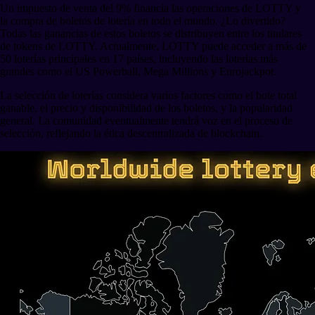
Un impuesto de venta del 9% financia las operaciones de LOTTY y
la compra de boletos de lotería en todo el mundo. ¿Lo divertido?
Todas las ganancias de estos boletos se distribuyen entre los titulares
de tokens de LOTTY. Actualmente, LOTTY puede acceder a más de
50 loterías principales en 17 países, incluyendo las loterías más
grandes como el US Powerball, Mega Millions y Eurojackpot.
La selección de loterías considera varios factores como el bote total
ganable, el precio y disponibilidad de los boletos, y la popularidad
general. La comunidad eventualmente tendrá voz en el proceso de
selección, reflejando la ética descentralizada de blockchain.