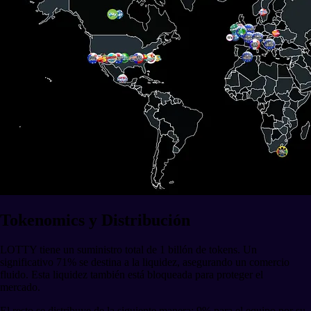
Tokenomics y Distribución
LOTTY tiene un suministro total de 1 billón de tokens. Un
significativo 71% se destina a la liquidez, asegurando un comercio
fluido. Esta liquidez también está bloqueada para proteger el
mercado.
El resto se distribuye de la siguiente manera: 9% para el equipo por su