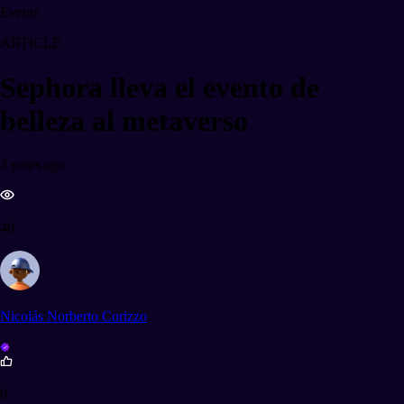
Events
ARTICLE
Sephora lleva el evento de
belleza al metaverso
3 years ago
40
Nicolás Norberto Corizzo
0