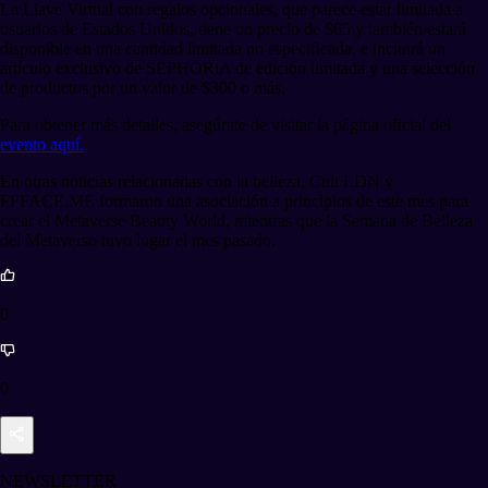
La Llave Virtual con regalos opcionales, que parece estar limitada a
usuarios de Estados Unidos, tiene un precio de $65 y también estará
disponible en una cantidad limitada no especificada, e incluirá un
artículo exclusivo de SEPHORiA de edición limitada y una selección
de productos por un valor de $300 o más.
Para obtener más detalles, asegúrate de visitar la página oficial del
evento aquí.
En otras noticias relacionadas con la belleza, Cult LDN y
FFFACE.ME formaron una asociación a principios de este mes para
crear el Metaverse Beauty World, mientras que la Semana de Belleza
del Metaverso tuvo lugar el mes pasado.
0
0
NEWSLETTER