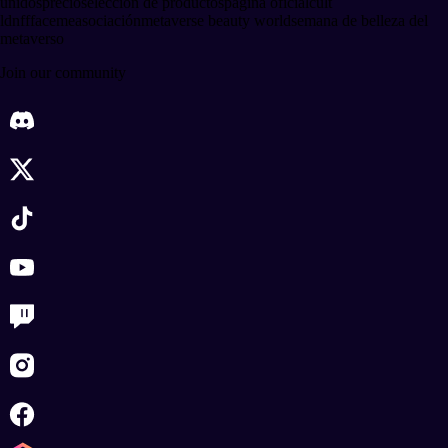
unidos
precio
selección de productos
página oficial
cult
ldn
fffaceme
asociación
metaverse beauty world
semana de belleza del
metaverso
Join our community