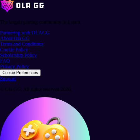
The largest gaming community in Latam.
Partnering with OLAGG
About Ola GG
Terms and Conditions
Cookie Policy
Scholarship Policy
FAQ
Privacy Policy
Cookie Preferences
Support
© Ola GG. All rights reserved 2026.