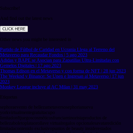
Subscribe!
And find out the latest news
CLICK HERE
Other news you might be interested in
Partido de Fútbol de Caridad en Ucrania Llega al Terreno del
Metaverso para Recaudar Fondos | 5 ago 2023
Adidas y BAPE se Asocian para Zapatillas Ultra-Limitadas con
Gemelos Digitales | 17 ago 2023
Thomas Edison en el Metaverso y con forma de NFT | 28 jun 2023
The Weeknd y Binance: Se Unen e Ingresan al Metaverso | 17 jun
2023
Monkey League incluye al AC Milan | 31 may 2023
Etiquetas
sephora
evento de belleza
metaverso
sephoria
nueva
york
virtualmente
gratuita
cupo
limitado
nft
juegos
cosméticos
francia
minorista
productos de
belleza
boleto
plata
oro
llave virtual
regalos opcionales
avatar
edición
limitada
contenido exclusivo
puntos de beauty insider
estados