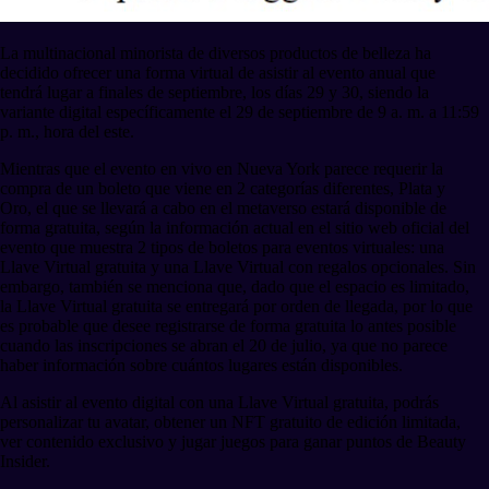
La multinacional minorista de diversos productos de belleza ha
decidido ofrecer una forma virtual de asistir al evento anual que
tendrá lugar a finales de septiembre, los días 29 y 30, siendo la
variante digital específicamente el 29 de septiembre de 9 a. m. a 11:59
p. m., hora del este.
Mientras que el evento en vivo en Nueva York parece requerir la
compra de un boleto que viene en 2 categorías diferentes, Plata y
Oro, el que se llevará a cabo en el metaverso estará disponible de
forma gratuita, según la información actual en el sitio web oficial del
evento que muestra 2 tipos de boletos para eventos virtuales: una
Llave Virtual gratuita y una Llave Virtual con regalos opcionales. Sin
embargo, también se menciona que, dado que el espacio es limitado,
la Llave Virtual gratuita se entregará por orden de llegada, por lo que
es probable que desee registrarse de forma gratuita lo antes posible
cuando las inscripciones se abran el 20 de julio, ya que no parece
haber información sobre cuántos lugares están disponibles.
Al asistir al evento digital con una Llave Virtual gratuita, podrás
personalizar tu avatar, obtener un NFT gratuito de edición limitada,
ver contenido exclusivo y jugar juegos para ganar puntos de Beauty
Insider.