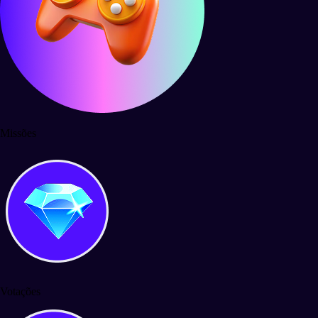
Missões
Votações