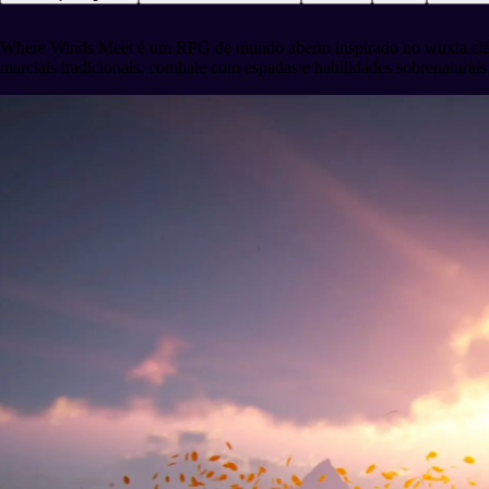
Where Winds Meet é um RPG de mundo aberto inspirado no wuxia clássi
marciais tradicionais, combate com espadas e habilidades sobrenaturai