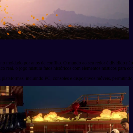
oldado por anos de conflito. O mundo ao seu redor é dividido não ape
co real, o jogo mistura fatos históricos com elementos místicos para con
as plataformas, incluindo PC, consoles e dispositivos móveis, permiti