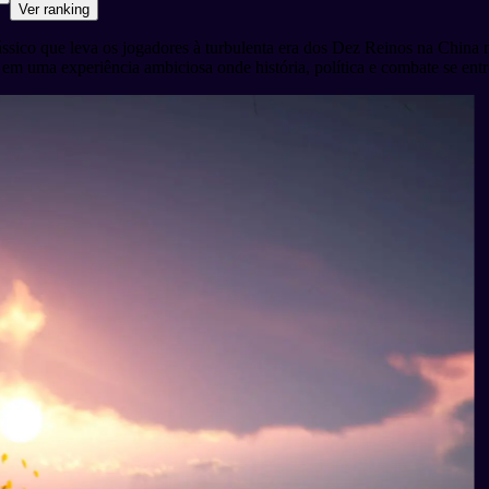
Ver ranking
co que leva os jogadores à turbulenta era dos Dez Reinos na China m
s em uma experiência ambiciosa onde história, política e combate se e