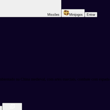
Missões
Minijogos
Entrar
entado na China medieval, com artes marciais, combate com espada e
s