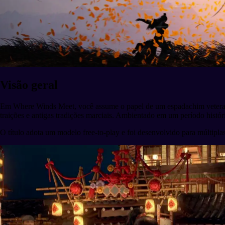
Visão geral
Em Where Winds Meet, você assume o papel de um espadachim veterano m
traições e antigas tradições marciais. Ambientado em um período históri
O título adota um modelo free-to-play e foi desenvolvido para múltipl