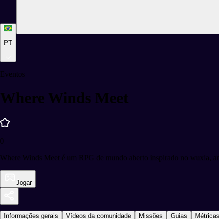
PT
Eventos
Where Winds Meet
0
Where Winds Meet é um RPG de mundo aberto inspirado no wuxia, ambi
Jogar
Informações gerais
Vídeos da comunidade
Missões
Guias
Métrica