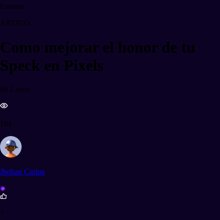
Eventos
ARTIGO
Como mejorar el honor de tu
Speck en Pixels
há 2 anos
164
Jhohan Caripa
7