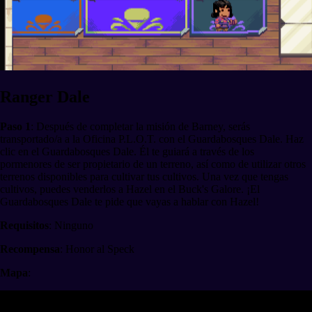
Ranger Dale
Paso 1
: Después de completar la misión de Barney, serás
transportado/a a la Oficina P.L.O.T. con el Guardabosques Dale. Haz
clic en el Guardabosques Dale. Él te guiará a través de los
pormenores de ser propietario de un terreno, así como de utilizar otros
terrenos disponibles para cultivar tus cultivos. Una vez que tengas
cultivos, puedes venderlos a Hazel en el Buck's Galore. ¡El
Guardabosques Dale te pide que vayas a hablar con Hazel!
Requisitos
: Ninguno
Recompensa
: Honor al Speck
Mapa
: