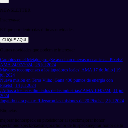
NEWSLETTER
Inscreva-se!
E fique por dentro das últimas novidades
CLIQUE AQUI
Outras novidades que podem te interessar
Cambios en el Metajuego: ¿Se avecinan nuevas mecanicas a Pixels?
AMA 24/07/2024 | 25 jul 2024
Mayores recompensas a los jugadores leales! AMA 17 de Julio | 19
jul 2024
Nueva misión en Terra Villa: ¡Gana 400 puntos de energía con
Pixels! | 14 jul 2024
¿Adios a los usos ilimitados de las industrias? AMA 10/07/24 | 11 jul
2024
Jugando para ganar: !Llegaron las misiones de 20 Pixels! | 2 jul 2024
Etiquetas
mejorar honor
speck en pixels
honor al speck
mejorar honor
speck
honor
speck
Pixels
mejorar
honor de tu speck
mejorar honor de tu