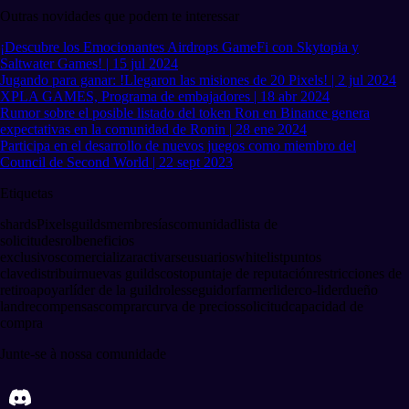
Outras novidades que podem te interessar
¡Descubre los Emocionantes Airdrops GameFi con Skytopia y
Saltwater Games! | 15 jul 2024
Jugando para ganar: !Llegaron las misiones de 20 Pixels! | 2 jul 2024
XPLA GAMES, Programa de embajadores | 18 abr 2024
Rumor sobre el posible listado del token Ron en Binance genera
expectativas en la comunidad de Ronin | 28 ene 2024
Participa en el desarrollo de nuevos juegos como miembro del
Council de Second World | 22 sept 2023
Etiquetas
shards
Pixels
guilds
membresías
comunidad
lista de
solicitudes
rol
beneficios
exclusivos
comercializar
activarse
usuarios
whitelist
puntos
clave
distribuir
nuevas guilds
costo
puntaje de reputación
restricciones de
retiro
apoyar
líder de la guild
roles
seguidor
farmer
lider
co-lider
dueño
land
recompensas
comprar
curva de precios
solicitud
capacidad de
compra
Junte-se à nossa comunidade