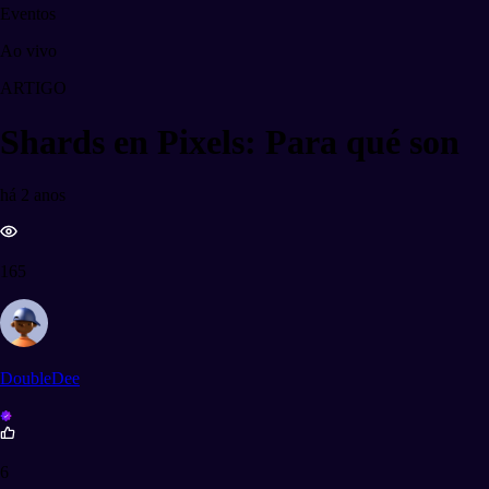
Eventos
Ao vivo
ARTIGO
Shards en Pixels: Para qué son
há 2 anos
165
DoubleDee
6