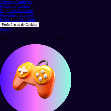
Termos e Condições
Política de Cookies
Regra das Escolinhas
Perguntas Frequentes
Política de Privacidade
Preferências de Cookies
Suporte
© Ola GG. Todos os direitos reservados 2026.