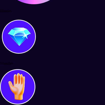
Missões
Votações