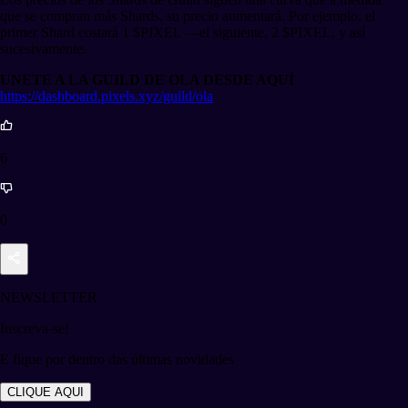
que se compran más Shards, su precio aumentará. Por ejemplo, el
primer Shard costará 1 $PIXEL —el siguiente, 2 $PIXEL, y así
sucesivamente.
UNETE A LA GUILD DE OLA DESDE AQUÍ
https://dashboard.pixels.xyz/guild/ola
6
0
NEWSLETTER
Inscreva-se!
E fique por dentro das últimas novidades
CLIQUE AQUI