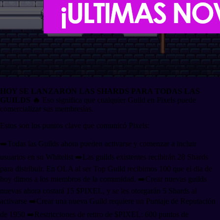
HOY SE LANZARON LAS SHARDS PARA TODAS LAS
GUILDS 🔥
Eso significa que cualquier Guild en Pixels puede
comercializar sus membresías.
Estos son los puntos clave que comunicó Pixels:
➡️Todas las Guilds ahora pueden activarse y comenzar a incluir
usuarios en su Whitelist ➡️Las guilds existentes recibirán 28 Shards
para distribuir. En OLA al ser Top Guild recibimos 100 que el dia de
hoy dimos a los miembros de la comunidad. ➡️Crear nuevas guilds
nuevas ahora costará 15 $PIXEL, y se les otorgarán 5 Shards al
activarse ➡️Crear una nueva Guild requiere un Puntaje de Reputación
de 1950 ➡️Restricciones de retiro de $PIXEL: 600 puntos de