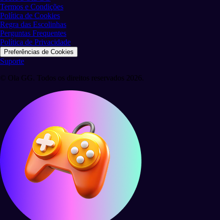
Termos e Condições
Política de Cookies
Regra das Escolinhas
Perguntas Frequentes
Política de Privacidade
Preferências de Cookies
Suporte
© Ola GG. Todos os direitos reservados 2026.