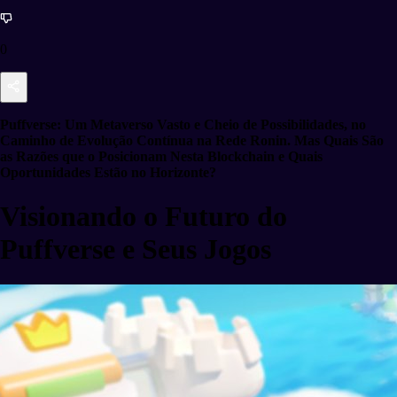
0
Puffverse: Um Metaverso Vasto e Cheio de Possibilidades, no
Caminho de Evolução Contínua na Rede Ronin. Mas Quais São
as Razões que o Posicionam Nesta Blockchain e Quais
Oportunidades Estão no Horizonte?
Visionando o Futuro do
Puffverse e Seus Jogos