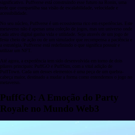
significativo. Puffverse está construindo esse futuro na Ronin, uma
rede que compartilha sua visão de escalabilidade, velocidade e
acessibilidade.
No seu núcleo, Puffverse é um ecossistema rico em experiências. Este
metaverso não é apenas uma coleção de jogos, mas um universo onde
cada ativo digital ganha vida e utilidade. Seja através de um jogo de
festa cheio de ação ou de um simulador que recompensa a paciência e
a estratégia, Puffverse está redefinindo o que significa possuir e
utilizar um NFT.
Até agora, a experiência tem sido desenvolvida em torno de dois
pilares principais: PuffGO e PuffSim, com a vital adição de
PuffTown. Cada um desses elementos é uma peça de um quebra-
cabeça maior, destinado a mudar a forma como entendemos o jogo no
metaverso.
PuffGO: A Emoção do Party
Royale no Mundo Web3