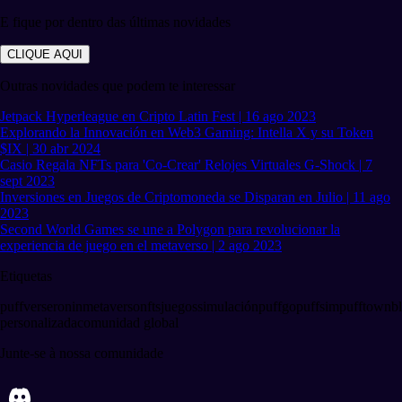
E fique por dentro das últimas novidades
CLIQUE AQUI
Outras novidades que podem te interessar
Jetpack Hyperleague en Cripto Latin Fest | 16 ago 2023
Explorando la Innovación en Web3 Gaming: Intella X y su Token
$IX | 30 abr 2024
Casio Regala NFTs para 'Co-Crear' Relojes Virtuales G-Shock | 7
sept 2023
Inversiones en Juegos de Criptomoneda se Disparan en Julio | 11 ago
2023
Second World Games se une a Polygon para revolucionar la
experiencia de juego en el metaverso | 2 ago 2023
Etiquetas
puffverse
ronin
metaverso
nfts
juegos
simulación
puffgo
puffsim
pufftown
b
personalizada
comunidad global
Junte-se à nossa comunidade