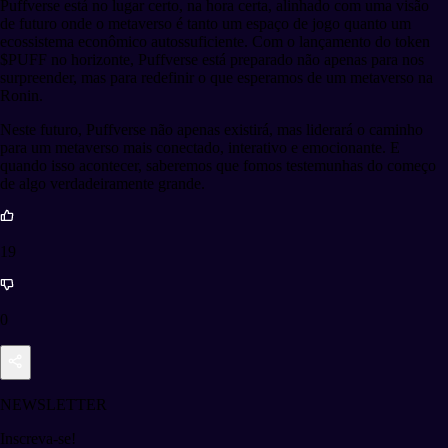
Puffverse está no lugar certo, na hora certa, alinhado com uma visão
de futuro onde o metaverso é tanto um espaço de jogo quanto um
ecossistema econômico autossuficiente. Com o lançamento do token
$PUFF no horizonte, Puffverse está preparado não apenas para nos
surpreender, mas para redefinir o que esperamos de um metaverso na
Ronin.
Neste futuro, Puffverse não apenas existirá, mas liderará o caminho
para um metaverso mais conectado, interativo e emocionante. E
quando isso acontecer, saberemos que fomos testemunhas do começo
de algo verdadeiramente grande.
19
0
NEWSLETTER
Inscreva-se!