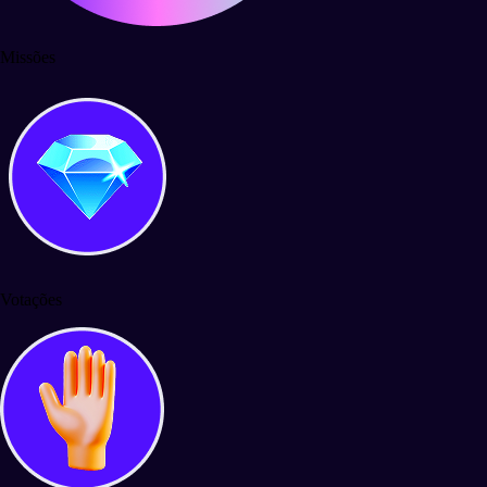
Missões
Votações