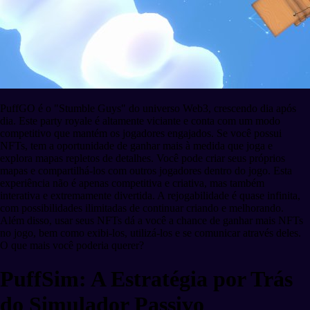
PuffGO é o "Stumble Guys" do universo Web3, crescendo dia após
dia. Este party royale é altamente viciante e conta com um modo
competitivo que mantém os jogadores engajados. Se você possui
NFTs, tem a oportunidade de ganhar mais à medida que joga e
explora mapas repletos de detalhes. Você pode criar seus próprios
mapas e compartilhá-los com outros jogadores dentro do jogo. Esta
experiência não é apenas competitiva e criativa, mas também
interativa e extremamente divertida. A rejogabilidade é quase infinita,
com possibilidades ilimitadas de continuar criando e melhorando.
Além disso, usar seus NFTs dá a você a chance de ganhar mais NFTs
no jogo, bem como exibi-los, utilizá-los e se comunicar através deles.
O que mais você poderia querer?
PuffSim: A Estratégia por Trás
do Simulador Passivo