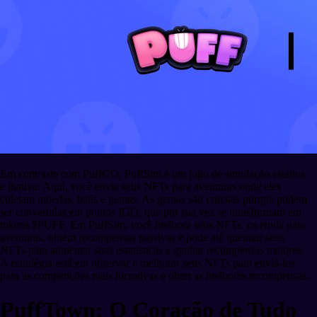
Em contraste com PuffGO, PuffSim é um jogo de simulação estática
e inativa. Aqui, você envia seus NFTs para aventuras onde eles
coletam moedas, baús e gemas. As gemas são cruciais porque podem
ser convertidas em pontos IGO, que por sua vez se transformam em
tokens $PUFF. Em PuffSim, você melhora seus NFTs, os envia para
aventuras, obtém recompensas passivas e pode até queimar seus
NFTs para aumentar suas estatísticas e ganhar recompensas maiores.
A estratégia está em observar e melhorar seus NFTs para enviá-los
para as competições mais lucrativas e obter as melhores recompensas.
PuffTown: O Coração de Tudo