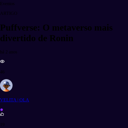
Eventos
ARTIGO
Puffverse: O metaverso mais
divertido de Ronin
há 2 anos
46
VELITA | OLA
19