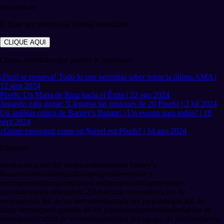
Inscreva-se!
E fique por dentro das últimas novidades
CLIQUE AQUI
Outras novidades que podem te interessar
¡Pixel se renueva! Todo lo que necesitas saber sobre la última AMA |
12 sept 2024
Pixels: Un Mapa de Ruta hacia el Éxito | 22 ago 2024
Jugando para ganar: !Llegaron las misiones de 20 Pixels! | 2 jul 2024
Un análisis crítico de Barney's Bazaar: ¿Un evento para todos? | 18
sept 2024
¿Como conseguir coins ou $pixel em Pixels? | 14 ago 2024
Etiquetas
reestructuración del juego
cambios
evento barney's
bazaarn
comunidad
equilibrio
progresión
eventos y
recompensas
transparencia
desconfianza
incertidumbre
pixels
quemados
lands nft
capítulo 25
tablero de tareas
obtención de
recursos
vida útil de las herramientas
meta del juego
integración de
dizzy demon
participación de los jugadores
accesibilidad
inflación de
monedas
dificultad de eventos
bipolaridad del equipo de pixels
esfuerzo