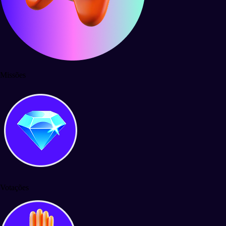
Missões
Votações