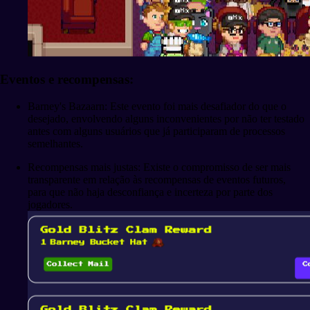
Eventos e recompensas:
Barney's Bazaarn: Este evento foi mais desafiador do que o
desejado, envolvendo alguns inconvenientes por não ter testado
antes com alguns usuários que já participaram de processos
semelhantes.
Recompensas mais justas: Existe o compromisso de ser mais
transparente em relação às recompensas de eventos futuros,
para que não haja desconfiança e incerteza por parte dos
jogadores.