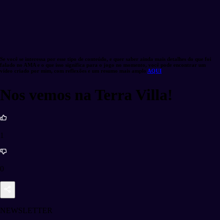
Se você se interessa por esse tipo de conteúdo, e quer saber ainda mais detalhes do que foi
falado no AMA e o que isso significa para o jogo no momento, você pode encontrar um
vídeo criado por mim, com reflexões e um resumo mais amplo
AQUI
Nos vemos na Terra Villa!
1
0
NEWSLETTER