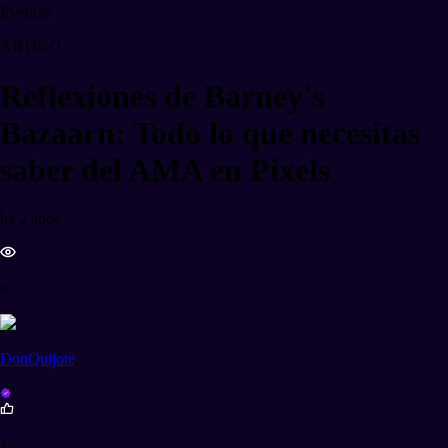
Eventos
ARTIGO
Reflexiones de Barney's
Bazaarn: Todo lo que necesitas
saber del AMA en Pixels
há 2 anos
8
DonQuijote
1