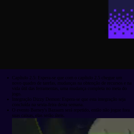
Capítulo 2.5: Espera-se que com o capítulo 2.5 chegue um
novo quadro de tarefas, mudanças na obtenção de recursos e na
vida útil das ferramentas, uma mudança completa no meta do
jogo.
Integração Dizzy Demon: Espera-se que esta integração seja
concluída na sexta-feira desta semana.
O evento Barney's Bazaarn será repetido, então não jogue fora
suas caixas, elas serão úteis.