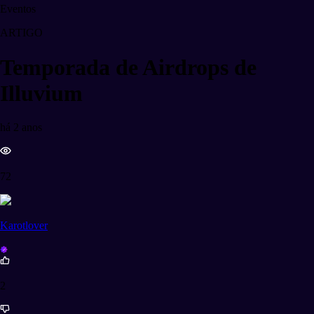
Eventos
ARTIGO
Temporada de Airdrops de
Illuvium
há 2 anos
72
Karotlover
2