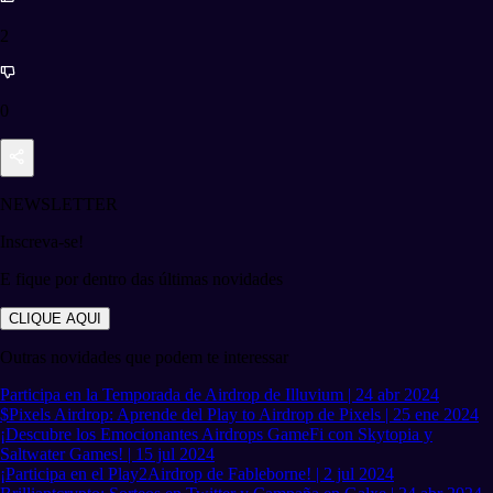
2
0
NEWSLETTER
Inscreva-se!
E fique por dentro das últimas novidades
CLIQUE AQUI
Outras novidades que podem te interessar
Participa en la Temporada de Airdrop de Illuvium | 24 abr 2024
$Pixels Airdrop: Aprende del Play to Airdrop de Pixels | 25 ene 2024
¡Descubre los Emocionantes Airdrops GameFi con Skytopia y
Saltwater Games! | 15 jul 2024
¡Participa en el Play2Airdrop de Fableborne! | 2 jul 2024