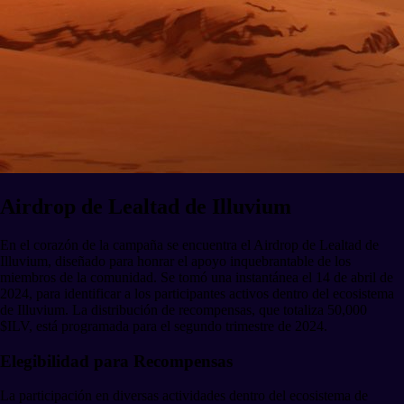
Airdrop de Lealtad de Illuvium
En el corazón de la campaña se encuentra el Airdrop de Lealtad de
Illuvium, diseñado para honrar el apoyo inquebrantable de los
miembros de la comunidad. Se tomó una instantánea el 14 de abril de
2024, para identificar a los participantes activos dentro del ecosistema
de Illuvium. La distribución de recompensas, que totaliza 50,000
$ILV, está programada para el segundo trimestre de 2024.
Elegibilidad para Recompensas
La participación en diversas actividades dentro del ecosistema de