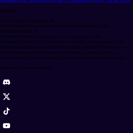
Brilliantcrypto: Sorteos en Twitter y Campaña en Galxe | 24 abr 2024
Etiquetas
Illuvium
gamefi
temporada de
airdrops
lealtad
compromiso
tokens
ilv
videojuegos
airdrop de
lealtad
ecosistema de
illuvium
recompensas
participación
staker
propietario de
tierras
coleccionista de beyond
trader activo
illuvidex
puntos
pools de
liquidez
sushi
illuvitars
illuvium zero
Trading
campaña de juego
universo
de illuvium
arena de illuvium
overworld
beta privado
open beta
testnet
mainnet
illuvium beyond
gestos simbólicos
relación simbiótica
Junte-se à nossa comunidade