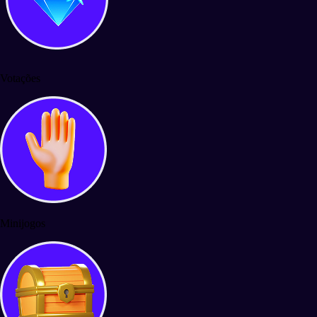
Votações
Minijogos