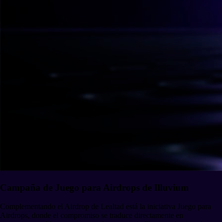
Campaña de Juego para Airdrops de Illuvium
Complementando el Airdrop de Lealtad está la iniciativa Juego para
Airdrops, donde el compromiso se traduce directamente en