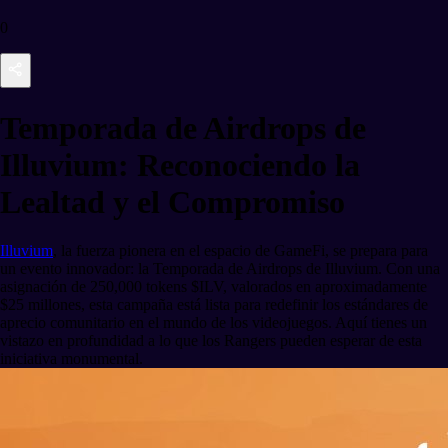
0
Temporada de Airdrops de
Illuvium: Reconociendo la
Lealtad y el Compromiso
Illuvium
, la fuerza pionera en el espacio de GameFi, se prepara para
un evento innovador: la Temporada de Airdrops de Illuvium. Con una
asignación de 250,000 tokens $ILV, valorados en aproximadamente
$25 millones, esta campaña está lista para redefinir los estándares de
aprecio comunitario en el mundo de los videojuegos. Aquí tienes un
vistazo en profundidad a lo que los Rangers pueden esperar de esta
iniciativa monumental.