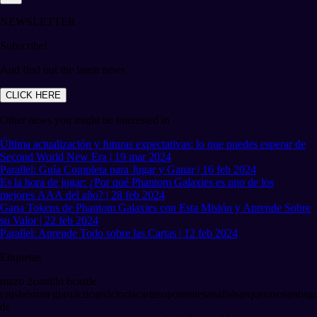
NEWSLETTER
Subscribe!
And find out the latest news
CLICK HERE
Other news you might be interested in
Última actualización y futuras expectativas: lo que puedes esperar de
Second World New Era | 19 mar 2024
Parallel: Guía Completa para Jugar y Ganar | 16 feb 2024
Es la hora de jugar: ¿Por qué Phantom Galaxies es uno de los
mejores AAA del año? | 28 feb 2024
Gana Tokens de Phantom Galaxies con Esta Misión y Aprende Sobre
su Valor | 22 feb 2024
Parallel: Aprende Todo sobre las Cartas | 12 feb 2024
Etiquetas
mazo 2
castillo 6
castle
crush
estrategias
tácticas
victoria
cartas
oponentes
análisis
arqueras
enanos
g
de