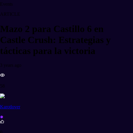
Events
ARTICLE
Mazo 2 para Castillo 6 en
Castle Crush: Estrategias y
tácticas para la victoria
3 years ago
58
Karotlover
0