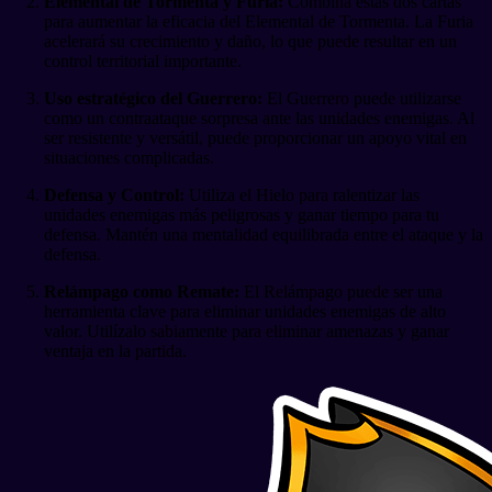
Elemental de Tormenta y Furia:
Combina estas dos cartas
para aumentar la eficacia del Elemental de Tormenta. La Furia
acelerará su crecimiento y daño, lo que puede resultar en un
control territorial importante.
Uso estratégico del Guerrero:
El Guerrero puede utilizarse
como un contraataque sorpresa ante las unidades enemigas. Al
ser resistente y versátil, puede proporcionar un apoyo vital en
situaciones complicadas.
Defensa y Control:
Utiliza el Hielo para ralentizar las
unidades enemigas más peligrosas y ganar tiempo para tu
defensa. Mantén una mentalidad equilibrada entre el ataque y la
defensa.
Relámpago como Remate:
El Relámpago puede ser una
herramienta clave para eliminar unidades enemigas de alto
valor. Utilízalo sabiamente para eliminar amenazas y ganar
ventaja en la partida.