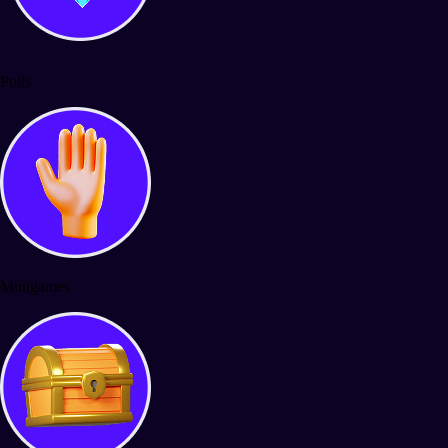
Polls
Minigames