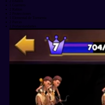
2 Enanos
1 Guerrero
2 Rabias
2 Protecciones
1 Elemental de Tormenta
2 Parcas
2 Portaestandartes