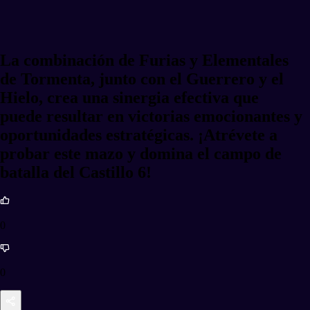
La combinación de Furias y Elementales
de Tormenta, junto con el Guerrero y el
Hielo, crea una sinergia efectiva que
puede resultar en victorias emocionantes y
oportunidades estratégicas. ¡Atrévete a
probar este mazo y domina el campo de
batalla del Castillo 6!
0
0