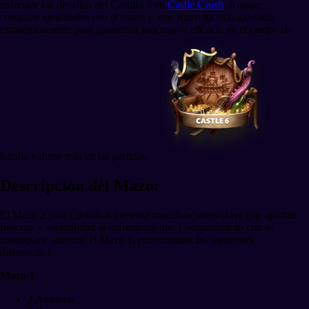
enfrentar los desafíos del Castillo 6 en
Castle Crush
. Aunque
comparte similitudes con el mazo 1, este mazo ha sido ajustado
estratégicamente para garantizar una mayor eficacia en el campo de
batalla y durar más en las partidas.
Descripción del Mazo:
El Mazo 2 para Castillo 6 presenta modificaciones clave que aportan
frescura y versatilidad al enfrentamiento. Comparándolo con su
contraparte anterior, el Mazo 1, encontramos las siguientes
diferencias:
Mazo 1
2 Arqueras