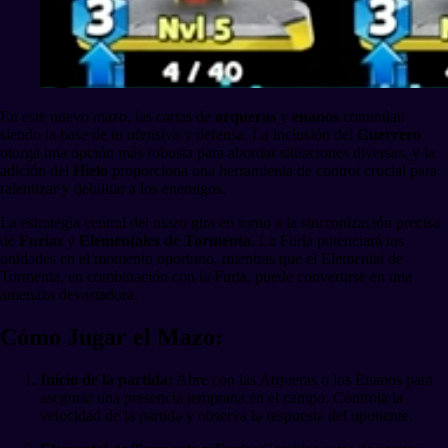
En este nuevo mazo, las cartas de
arqueras
y
enanos
continúan
siendo la base de tu ofensiva y defensa. La inclusión del
Guerrero
otorga una opción más robusta para abordar situaciones diversas, y la
adición del
Hielo
proporciona una herramienta de control crucial para
ralentizar y debilitar a los enemigos.
La estrategia central del mazo gira en torno a la sincronización precisa
de
Furias
y
Elementales de Tormenta
. La Furia potenciará tus
unidades en el momento oportuno, mientras que el Elemental de
Tormenta, en combinación con la Furia, puede convertirse en una
amenaza devastadora.
Cómo Jugar el Mazo:
Inicio de la partida:
Abre con las Arqueras o los Enanos para
asegurar una presencia temprana en el campo. Controla la
velocidad de la partida y observa la respuesta del oponente.