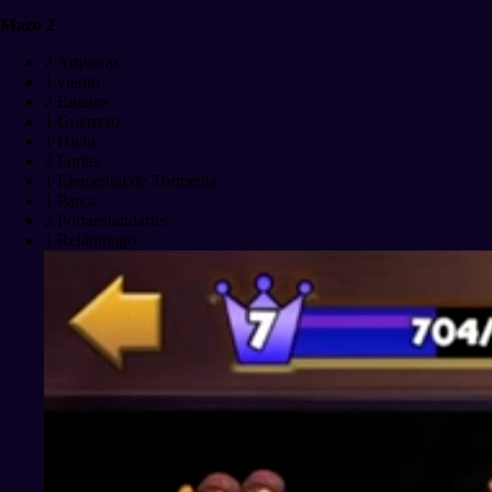
Mazo 2
2 Arqueras
1 viento
2 Enanos
1 Guerrero
1 Hielo
2 Furias
1 Elemental de Tormenta
1 Parca
2 Portaestandartes
1 Relámpago