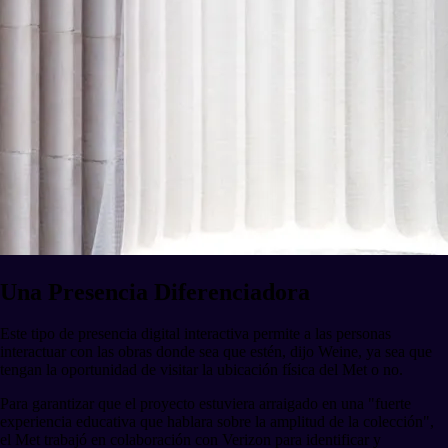
Una Presencia Diferenciadora
Este tipo de presencia digital interactiva permite a las personas
interactuar con las obras donde sea que estén, dijo Weine, ya sea que
tengan la oportunidad de visitar la ubicación física del Met o no.
Para garantizar que el proyecto estuviera arraigado en una "fuerte
experiencia educativa que hablara sobre la amplitud de la colección",
el Met trabajó en colaboración con Verizon para identificar y