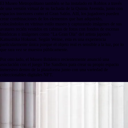
El Museo Metropolitano también se ha instalado en Roblox a través
de una versión virtual de su fachada de la Quinta Avenida, junto con
espacios interiores como el Gran Salón. Allí, los jugadores pueden
crear combinaciones de los elementos que han adquirido,
colocándolos en vitrinas estilo museo y capturando imágenes de sus
avatares recién vestidos en cabinas de fotos con fondos de escenas
históricas o imágenes como "La Gran Ola" del artista japonés
Katsushika Hokusai. Según Weine, esta es una experiencia
particularmente única porque el objeto real es sensible a la luz, por lo
que rara vez se muestra públicamente.
Por otro lado, el Museo Británico recientemente anunció una
asociación con el juego The Sandbox para crear su propio espacio
inmersivo dentro de la plataforma junto con una variedad de
coleccionables digitales NFT.