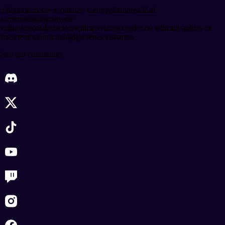
roblox
met
metaverso
museo metropolitano
realidad
aumentada
juegos
avatar
virtual
arte
colaboración
replica
verizon
experiencia educativa
obras de
arte
interacción
tecnología
jóvenes visitantes
Join our community