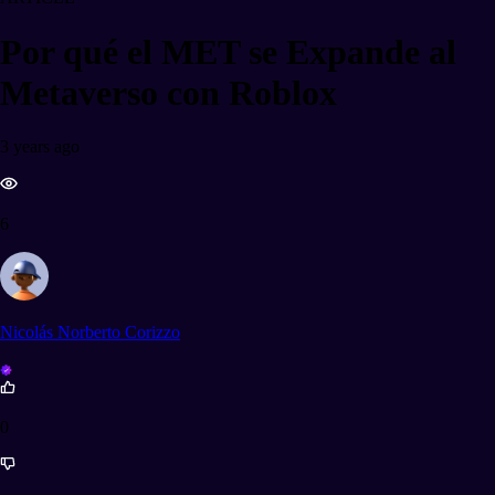
Por qué el MET se Expande al
Metaverso con Roblox
3 years ago
6
Nicolás Norberto Corizzo
0