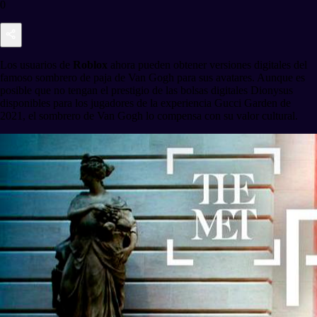
0
Los usuarios de
Roblox
ahora pueden obtener versiones digitales del
famoso sombrero de paja de Van Gogh para sus avatares. Aunque es
posible que no tengan el prestigio de las bolsas digitales Dionysus
disponibles para los jugadores de la experiencia Gucci Garden de
2021, el sombrero de Van Gogh lo compensa con su valor cultural.