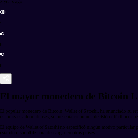
3 years ago
5
0
0
El mayor monedero de Bitcoin Li
El popular monedero de Bitcoin, Wallet of Satoshi, ha anunciado su re
usuarios estadounidenses, se presenta como una decisión difícil pero ne
El equipo de Wallet of Satoshi no especificó ningún motivo particular p
estando disponible para descargar en otros países.