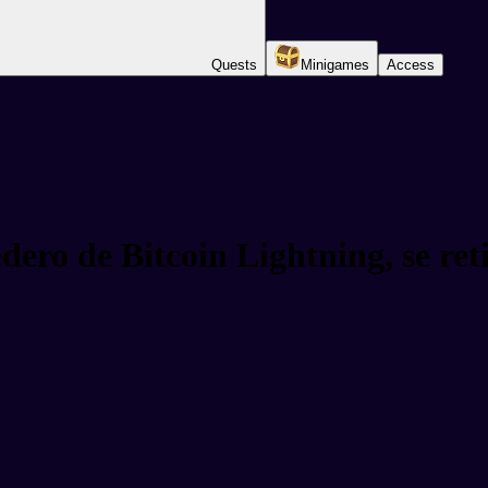
Quests
Minigames
Access
dero de Bitcoin Lightning, se re