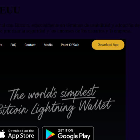
 EEUU
nal con Bitcoin, especialmente en términos de usabilidad y adopción de
 priorizar la seguridad y los intereses de los usuarios y la empresa.