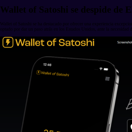
Wallet of Satoshi se despide de
Wallet of Satoshi se ha destacado por ofrecer una experiencia excepcio
optado por dar un paso atrás en los Estados Unidos, ante la necesidad de