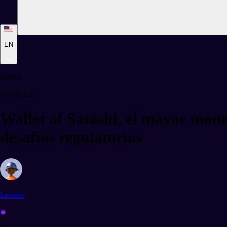
EN
Events
ARTICLE
Wallet of Satoshi, el mayor mone
desafíos regulatorios
Lennon