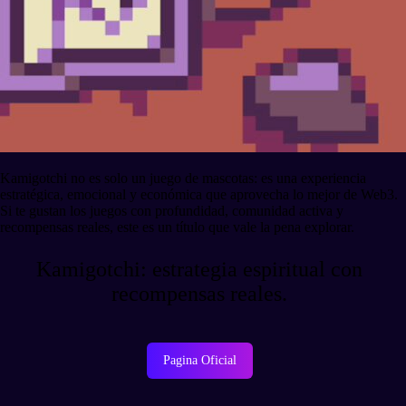
Kamigotchi no es solo un juego de mascotas: es una experiencia
estratégica, emocional y económica que aprovecha lo mejor de Web3.
Si te gustan los juegos con profundidad, comunidad activa y
recompensas reales, este es un título que vale la pena explorar.
Kamigotchi: estrategia espiritual con
recompensas reales.
Pagina Oficial