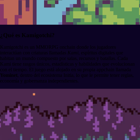
¿Qué es Kamigotchi?
Kamigotchi es un MMORPG onchain donde los jugadores
interactúan con criaturas llamadas
Kami
, espíritus digitales que
habitan un mundo compuesto por salas, recursos y batallas. Cada
Kami tiene rasgos únicos, estadísticas y habilidades que evolucionan
con el tiempo. El juego está alojado en su propia appchain llamada
Yominet
, dentro del ecosistema Initia, lo que le permite tener reglas,
economía y gobernanza independientes.