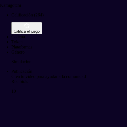
Kamigotchi
Calificación (264)
Califica el juego
Cadena
Token
Plataformas
Género
Simulación
Publicación
Crea tu video para ayudar a la comunidad
Recibirás
10