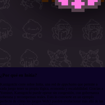
¿Por qué en Initia?
Kamigotchi corre sobre Initia, una red de
appchains
que permite a
cada juego tener su propia lógica, economía y escalabilidad. Gracias a
Yominet, Kamigotchi puede operar sin congestión, con gobernanza
soberana y recompensas reales. Esto lo convierte en un ejemplo
perfecto de cómo los juegos Web3 pueden evolucionar más allá de las