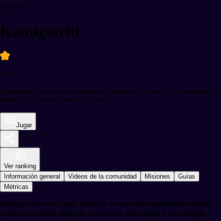
Eventos
Kamigotchi
4.28
Kamigotchi: mascotas espirituales, estrategia onchain y recompensas
reales en un mundo Web3 dinámico.
Jugar
Ver ranking
Información general
Videos de la comunidad
Misiones
Guías
Métricas
Kamigotchi es un juego onchain de mascotas espirituales donde
cada acción tiene impacto económico, emocional y estratégico.