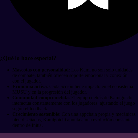
¿Qué lo hace especial?
Mascotas con personalidad
: Los Kami no son solo unidades
de combate, también ofrecen soporte emocional y conexión
con el jugador.
Economía activa
: Cada acción tiene impacto en el ecosistema
MUSU y en la progresión del jugador.
Comunidad comprometida
: El equipo detrás de Kamigotchi
interactúa constantemente con los jugadores, ajustando el juego
según el feedback.
Crecimiento sostenible
: Con una appchain propia y mecánicas
bien diseñadas, Kamigotchi apunta a una evolución constante
dentro de Initia.