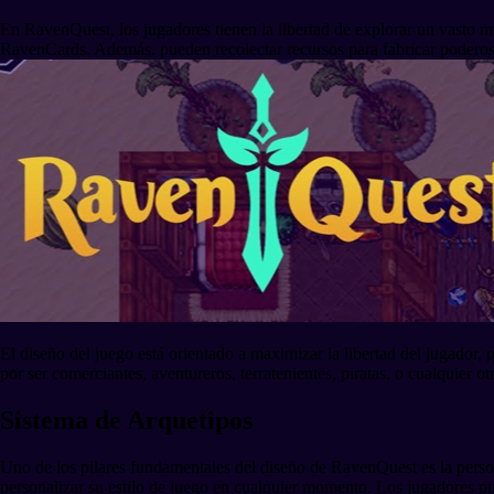
En RavenQuest, los jugadores tienen la libertad de explorar un vasto mun
RavenCards. Además, pueden recolectar recursos para fabricar poderosa
El diseño del juego está orientado a maximizar la libertad del jugado
por ser comerciantes, aventureros, terratenientes, piratas, o cualquier 
Sistema de Arquetipos
Uno de los pilares fundamentales del diseño de RavenQuest es la persona
personalizar su estilo de juego en cualquier momento. Los jugadores p