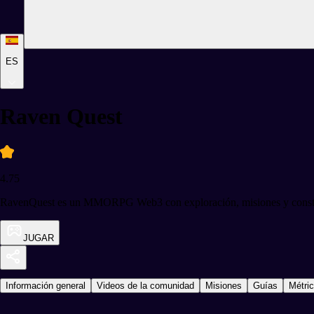
ES
Raven Quest
4.75
RavenQuest es un MMORPG Web3 con exploración, misiones y construc
JUGAR
Información general
Videos de la comunidad
Misiones
Guías
Métri