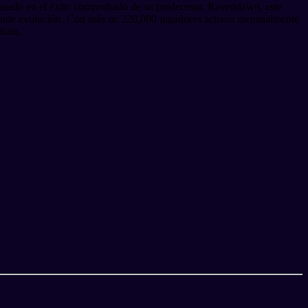
 Basado en el éxito comprobado de su predecesor, Ravendawn, este
stante evolución. Con más de 220,000 jugadores activos mensualmente
hain.