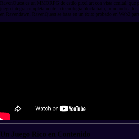
RavenQuest es un MMORPG de estilo pixel art con vista cenital, que pr
juego integra completamente la tecnología blockchain, brindando a l
en Ravendawn, RavenQuest se basa en un éxito probado en Web2 para co
Un Juego Rico en Contenido