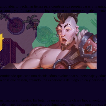
do abierto, reclamar tierras para construir sus propias casas y granjas,
s armas y enfrentarse a otros jugadores en un entorno verdaderamente 
r, permitiendo que cada uno decida cómo evolucionar su personaje y cóm
otra cosa que deseen, creando una experiencia de juego única y personal.
lización sin límites. En lugar de un sistema de clases fijo, el juego in
ueden tener tres arquetipos activos simultáneamente, cada uno con sus 