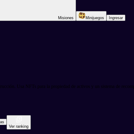
Misiones
Minijuegos
Ingresar
ción. Usa NFTs para la propiedad de activos y un sistema de recomp
cas
Ver ranking