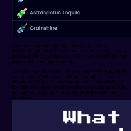
¿Cuándo se implementarán los planes para combatir la
inflación de monedas? Ya se hizo un adelanto en este apartado,
muestra de ello es la reducción de 50% en la inflación de coins
despues del baneo masivo de bots.
¿Se considerará la introducción de etiquetas para los jugadores
como una herramienta para saber que recompensas puede
obtener en TB? Se están evaluando opciones para clasificar a
los jugadores y proporcionar recompensas basadas en su estilo
de juego, empezando por los niveles de skills, sistema de
reputación, etc.