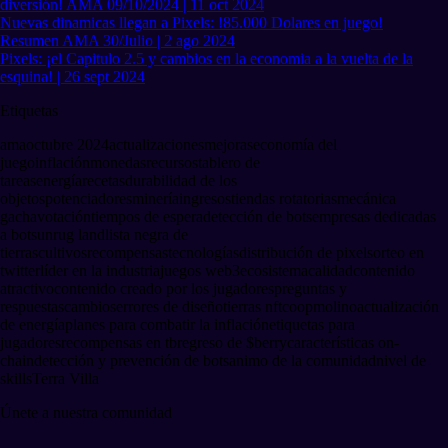
diversión! AMA 09/10/2024 | 11 oct 2024
Nuevas dinamicas llegan a Pixels: !85.000 Dolares en juego!
Resumen AMA 30/Julio | 2 ago 2024
Pixels: ¡el Capitulo 2.5 y cambios en la economia a la vuelta de la
esquina! | 26 sept 2024
Etiquetas
ama
octubre 2024
actualizaciones
mejoras
economía del
juego
inflación
monedas
recursos
tablero de
tareas
energía
recetas
durabilidad de los
objetos
potenciadores
minería
ingresos
tiendas rotatorias
mecánica
gacha
votación
tiempos de espera
detección de bots
empresas dedicadas
a bots
unrug land
lista negra de
tierras
cultivos
recompensas
tecnologías
distribución de pixel
sorteo en
twitter
líder en la industria
juegos web3
ecosistema
calidad
contenido
atractivo
contenido creado por los jugadores
preguntas y
respuestas
cambios
errores de diseño
tierras nft
coop
molino
actualización
de energía
planes para combatir la inflación
etiquetas para
jugadores
recompensas en tb
regreso de $berry
características on-
chain
detección y prevención de bots
animo de la comunidad
nivel de
skills
Terra Villa
Únete a nuestra comunidad