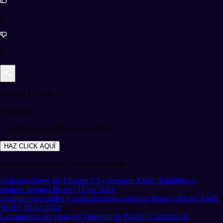
6
0
NEWSLETTER
¡Suscríbete!
Y entérate de las últimas novedades
HAZ CLICK AQUÍ
Otras novedades que podrían interesarte
Actualizaciones del Chapter 2.5 y resumen AMA: Equilibrio y
mejoras llegan a Pixels | 17 oct 2024
¡Grandes novedades y actualizaciones estan por llegar a Pixels! AMA
30/10 | 30 oct 2024
Lanzamiento del juego en Telegram de Pixels: !Comienza la