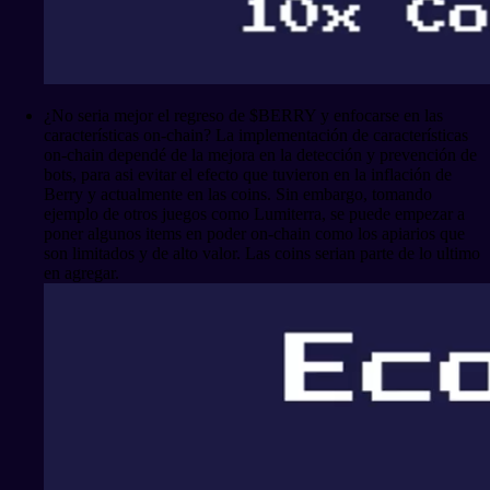
¿No seria mejor el regreso de $BERRY y enfocarse en las
características on-chain? La implementación de características
on-chain dependé de la mejora en la detección y prevención de
bots, para asi evitar el efecto que tuvieron en la inflación de
Berry y actualmente en las coins. Sin embargo, tomando
ejemplo de otros juegos como Lumiterra, se puede empezar a
poner algunos items en poder on-chain como los apiarios que
son limitados y de alto valor. Las coins serian parte de lo ultimo
en agregar.