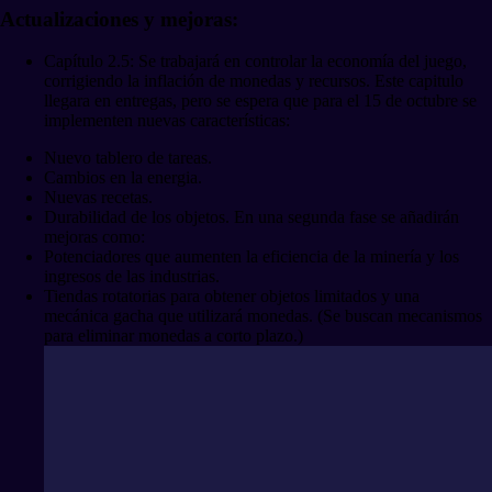
Actualizaciones y mejoras:
Capítulo 2.5: Se trabajará en controlar la economía del juego,
corrigiendo la inflación de monedas y recursos. Este capitulo
llegara en entregas, pero se espera que para el 15 de octubre se
implementen nuevas características:
Nuevo tablero de tareas.
Cambios en la energia.
Nuevas recetas.
Durabilidad de los objetos. En una segunda fase se añadirán
mejoras como:
Potenciadores que aumenten la eficiencia de la minería y los
ingresos de las industrias.
Tiendas rotatorias para obtener objetos limitados y una
mecánica gacha que utilizará monedas. (Se buscan mecanismos
para eliminar monedas a corto plazo.)