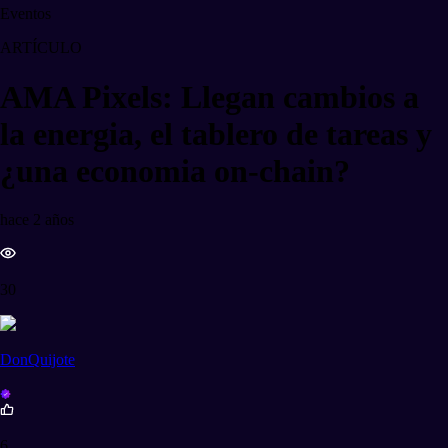
Eventos
ARTÍCULO
AMA Pixels: Llegan cambios a
la energia, el tablero de tareas y
¿una economia on-chain?
hace 2 años
30
DonQuijote
6