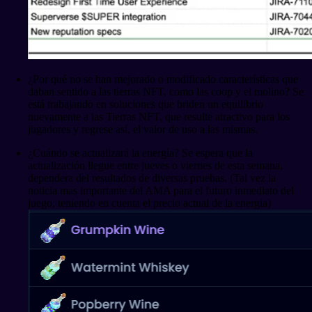
¿Por qué no se han mejorado o modificado características que
daban sentido a las tierras NFT, como las coop y el molino? Se
está trabajando en soluciones que briden un equilibrio
nuevamente a las Tierras NFT, que resulte atractivo para los
jugadores y regrese así, el valor de uso a las mismas.
¿Cuándo se actualizará la energía? Se espera que la
actualización llegue entre jueves o viernes de esta semana,
dependera del resultados de diversas pruebas. (Tal vez la
noticia mas importante del AMA para el futuro inmediato del
juego, teniendo en cuenta el precio actual de la energia)