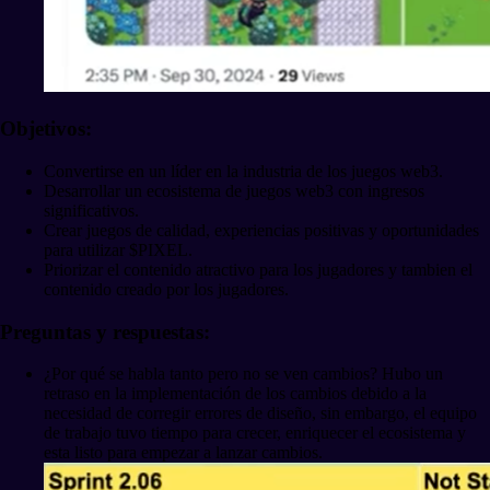
Objetivos:
Convertirse en un líder en la industria de los juegos web3.
Desarrollar un ecosistema de juegos web3 con ingresos
significativos.
Crear juegos de calidad, experiencias positivas y oportunidades
para utilizar $PIXEL.
Priorizar el contenido atractivo para los jugadores y tambien el
contenido creado por los jugadores.
Preguntas y respuestas:
¿Por qué se habla tanto pero no se ven cambios? Hubo un
retraso en la implementación de los cambios debido a la
necesidad de corregir errores de diseño, sin embargo, el equipo
de trabajo tuvo tiempo para crecer, enriquecer el ecosistema y
esta listo para empezar a lanzar cambios.