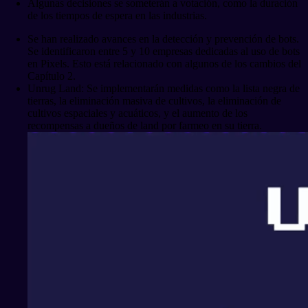
Algunas decisiones se someterán a votación, como la duración
de los tiempos de espera en las industrias.
Se han realizado avances en la detección y prevención de bots.
Se identificaron entre 5 y 10 empresas dedicadas al uso de bots
en Pixels. Esto está relacionado con algunos de los cambios del
Capítulo 2.
Unrug Land: Se implementarán medidas como la lista negra de
tierras, la eliminación masiva de cultivos, la eliminación de
cultivos espaciales y acuáticos, y el aumento de los
recompensas a dueños de land por farmeo en su tierra.