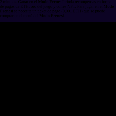
2 minutos. Ganar en el
Modo Frenesí
brinda recompensas en forma
de pagos de ETH, oro del juego y cofres NFT. Para jugar en el
Modo
Frenesí
se necesita un ticket de pago (0,001 ETH) que se puede
comprar en el menú del
Modo Frenesí
.