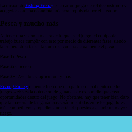
La misión de
Fishing Frenzy
es crear un juego de rol deconstruido y
acogedor con una economía próspera impulsada por el jugador.
Pesca y mucho más
Al tener una visión tan clara de lo que es el juego, el equipo de
trabajo busca cumplir con esto por medio de diferentes fases, siendo
la primera de estas en la que se encuentra actualmente el juego.
Fase 1:
Pesca
Fase 2:
Cocción
Fase 3+:
Aventuras, agricultura y más
Fishing Frenzy
entiende bien que una parte esencial dentro de los
juegos web3 es la obtención de ganancias y es por ello que crean
oportunidades dentro del juego. No obstante, hay que tener bien claro
que la mayoría de las ganancias serán repartidas entre los jugadores
más competitivos y aquellos que estén dispuestos a asumir un mayor
riesgo.