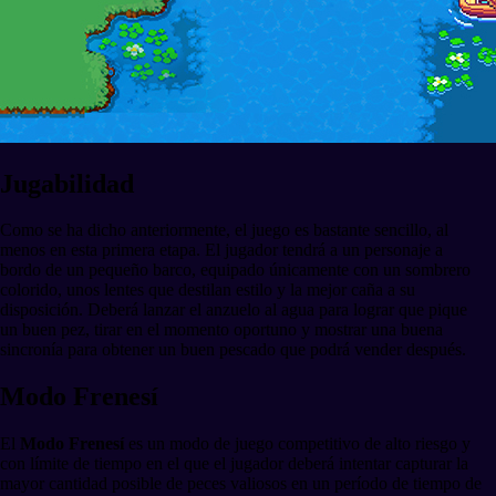
Jugabilidad
Como se ha dicho anteriormente, el juego es bastante sencillo, al
menos en esta primera etapa. El jugador tendrá a un personaje a
bordo de un pequeño barco, equipado únicamente con un sombrero
colorido, unos lentes que destilan estilo y la mejor caña a su
disposición. Deberá lanzar el anzuelo al agua para lograr que pique
un buen pez, tirar en el momento oportuno y mostrar una buena
sincronía para obtener un buen pescado que podrá vender después.
Modo Frenesí
El
Modo Frenesí
es un modo de juego competitivo de alto riesgo y
con límite de tiempo en el que el jugador deberá intentar capturar la
mayor cantidad posible de peces valiosos en un período de tiempo de