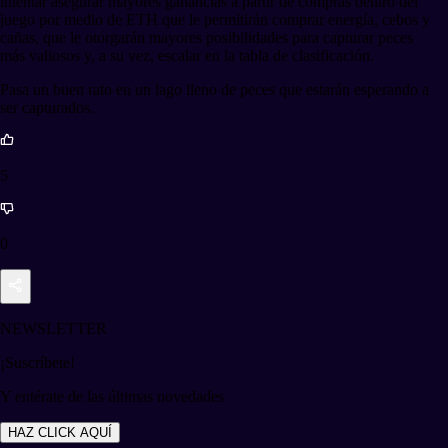
intentar asegurar mayores ganancias a partir de compras dentro del
juego por medio de ETH que le permitirán comprar energía, cebos y
cañas, que le otorgarán mayores posibilidades para capturar peces
más valiosos y, a su vez, escalar en la tabla de clasificación.
Pasa un buen rato en un lago lleno de peces que estarán esperando a
ser capturados.
5
0
NEWSLETTER
¡Suscríbete!
Y entérate de las últimas novedades
HAZ CLICK AQUÍ