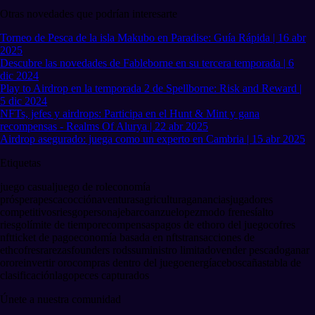
Otras novedades que podrían interesarte
Torneo de Pesca de la isla Makubo en Paradise: Guía Rápida | 16 abr
2025
Descubre las novedades de Fableborne en su tercera temporada | 6
dic 2024
Play to Airdrop en la temporada 2 de Spellborne: Risk and Reward |
5 dic 2024
NFTs, jefes y airdrops: Participa en el Hunt & Mint y gana
recompensas - Realms Of Alurya | 22 abr 2025
Airdrop asegurado: juega como un experto en Cambria | 15 abr 2025
Etiquetas
juego casual
juego de rol
economía
próspera
pesca
cocción
aventuras
agricultura
ganancias
jugadores
competitivos
riesgo
personaje
barco
anzuelo
pez
modo frenesí
alto
riesgo
límite de tiempo
recompensas
pagos de eth
oro del juego
cofres
nft
ticket de pago
economía basada en nfts
transacciones de
eth
cofres
rarezas
founders rods
suministro limitado
vender pescado
ganar
oro
reinvertir oro
compras dentro del juego
energía
cebos
cañas
tabla de
clasificación
lago
peces capturados
Únete a nuestra comunidad