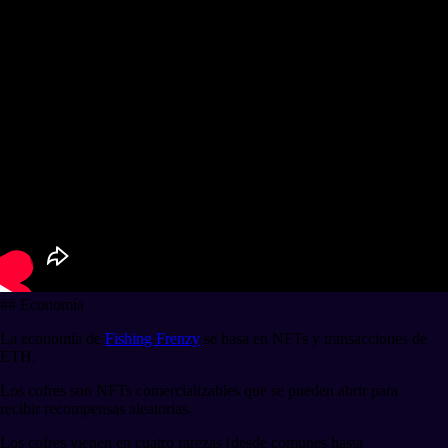
## Economía
La economía de
Fishing Frenzy
se basa en NFTs y transacciones de
ETH.
Los cofres son NFTs comercializables que se pueden abrir para
recibir recompensas aleatorias.
Los cofres vienen en cuatro rarezas (desde comunes hasta