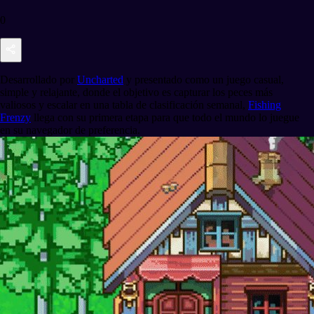
0
Desarrollado por
Uncharted
y presentado como un juego casual,
simple y relajante, donde el objetivo es capturar los peces más
valiosos y escalar en una tabla de clasificación semanal,
Fishing
Frenzy
llega con su primera etapa para que todo el mundo lo juegue
en su navegador de preferencia.