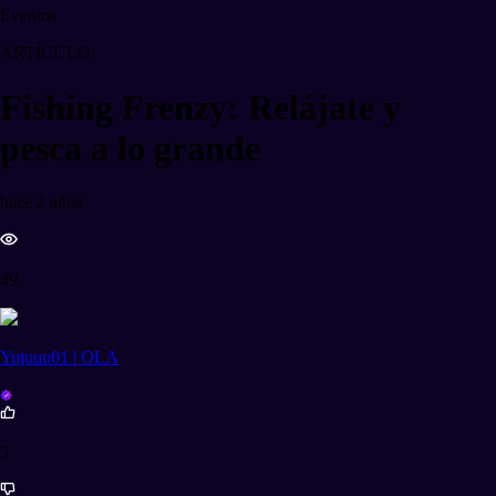
Eventos
ARTÍCULO
Fishing Frenzy: Relájate y
pesca a lo grande
hace 2 años
49
Yujuuu01 | OLA
5