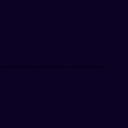
struir reinos, expandir territorios y reclutar héroes para