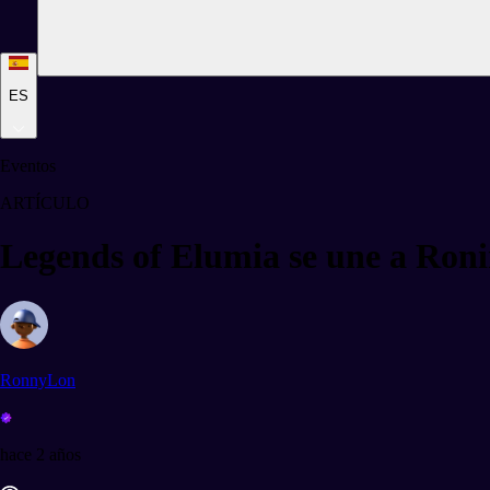
ES
Eventos
ARTÍCULO
Legends of Elumia se une a Ron
RonnyLon
hace 2 años