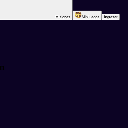
Misiones
Minijuegos
Ingresar
in