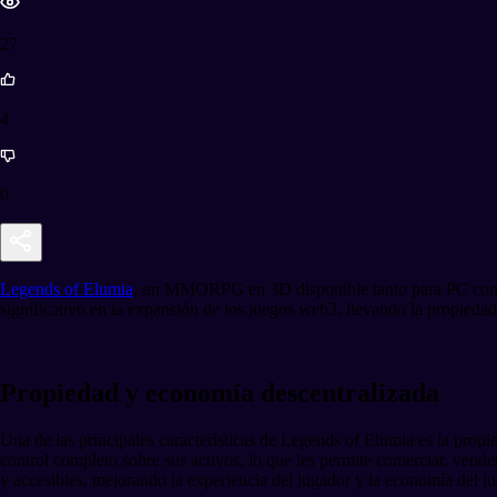
27
4
0
Legends of Elumia
, un MMORPG en 3D disponible tanto para PC como p
significativo en la expansión de los juegos web3, llevando la propiedad
Propiedad y economía descentralizada
Una de las principales características de Legends of Elumia es la propi
control completo sobre sus activos, lo que les permite comerciar, vend
y accesibles, mejorando la experiencia del jugador y la economía del j