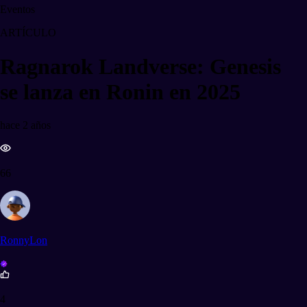
Eventos
ARTÍCULO
Ragnarok Landverse: Genesis
se lanza en Ronin en 2025
hace 2 años
66
RonnyLon
4