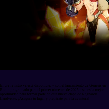
El pre-registro ya está disponible, y con el lanzamiento de Genesis en
Ronin programado para el primer trimestre de 2025, esta es la mejor
oportunidad para formar parte de esta nueva etapa de Ragnarok
Landverse. ¡Asegura tu lugar y prepárate para la aventura!