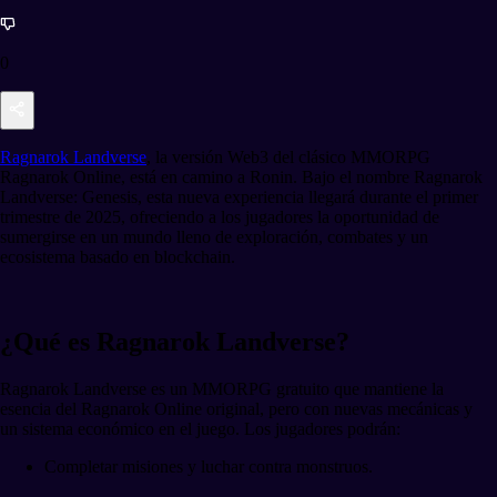
0
Ragnarok Landverse
, la versión Web3 del clásico MMORPG
Ragnarok Online, está en camino a Ronin. Bajo el nombre Ragnarok
Landverse: Genesis, esta nueva experiencia llegará durante el primer
trimestre de 2025, ofreciendo a los jugadores la oportunidad de
sumergirse en un mundo lleno de exploración, combates y un
ecosistema basado en blockchain.
¿Qué es Ragnarok Landverse?
Ragnarok Landverse es un MMORPG gratuito que mantiene la
esencia del Ragnarok Online original, pero con nuevas mecánicas y
un sistema económico en el juego. Los jugadores podrán:
Completar misiones y luchar contra monstruos.