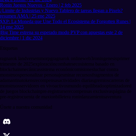
Ronin Juegos Nuevos - Enero | 2 feb 2025
¿Limite de Industrias y Nuevo Tablero de tareas llegan a Pixels?
resumen AMA | 25 ene 2025
$XP: La Moneda que Une Todo el Ecosistema de Forgotten Runes |
14 ene 2025
|Big Time estrena su esperado modo PVP con apuestas este 2 de
diciembre | 1 dic 2024
Etiquetas
ragnarok landverse
mmorpg
ragnarok online
web3
ronin
genesis
primer
trimestre de 2025
exploración
combates
ecosistema basado en
blockchain
mecánicas
sistema económico
misiones
luchar contra
monstruos
personalizar personajes
minar recursos
fragmentos de
adamantina
tokens
recompensas
actividades diarias
gremios
carreras de
monstruos
servidores en vivo
activos
mundo equilibrado
optimizado
red
de juegos blockchain
pre-registrarse
recompensas exclusivas
página de
pre-registro
cuenta de maxion
billetera ronin
lanzamiento
aventura
Únete a nuestra comunidad