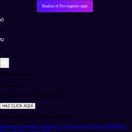
Realiza el Pre-registro aquí
4
0
NEWSLETTER
¡Suscríbete!
Y entérate de las últimas novedades
HAZ CLICK AQUÍ
Otras novedades que podrían interesarte
Ragnarok Landverse Genesis: La Evolución del Clásico MMORPG
llega a Ronin | 22 dic 2024