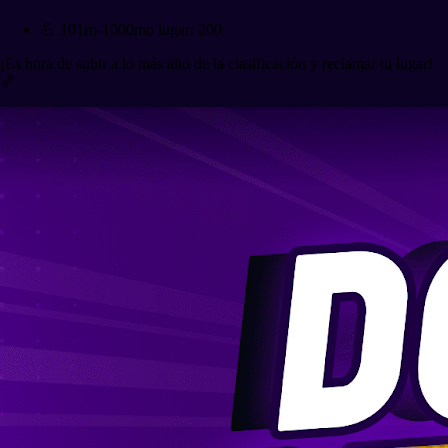
💪 101ro-1000mo lugar: 200
¡Es hora de subir a lo más alto de la clasificación y reclamar tu lugar!
🏀