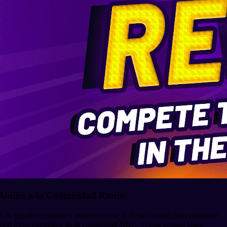
Unión a la Comunidad Ronin
Los jugadores también pueden unirse al Ronin Squad para colaborar
con otros miembros de la comunidad RKL. Si este equipo logra