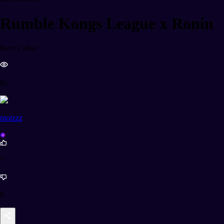
Rumble Kongs League x Ronin
hace 2 años
81
moizzz
7
0