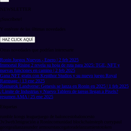
NEWSLETTER
¡Suscríbete!
Y entérate de las últimas novedades
HAZ CLICK AQUÍ
Otras novedades que podrían interesarte
Ronin Juegos Nuevos - Enero | 2 feb 2025
Immortal Rising 2 revela su hoja de ruta para 2025: TGE, NFT y
nuevas funciones en camino | 2 feb 2025
Gana NFT gratis con Kepithor Studios y su nuevo juego Royal
Rampage. | 13 ene 2025
Ragnarok Landverse: Genesis se lanza en Ronin en 2025 | 1 feb 2025
¿Limite de Industrias y Nuevo Tablero de tareas llegan a Pixels?
resumen AMA | 25 ene 2025
Etiquetas
rumble kongs league
juego de baloncesto
baloncesto
3v3
web3
migración a Ronin
comunidad blockchain
steph curry
paul
george
alianzas
under armour
stance
gatorade
lanzamiento
token