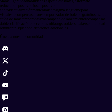
$fame
jugabilidad
habilidades especiales
estrategias
formato
reducido
dispositivos ios
dispositivos
android
actualización
mantenimiento
sigma league
mejoras
visuales
recompensas
errores
temporizador de boletos gratuitos
tasa de
caída de fame
temporadas
szns
campaña de lanzamiento
recompensas
dobles
clasificación
colecciones nft
kongs
rookies
sneakers
comunidad
ronin
ronin squad
bonificaciones adicionales
Únete a nuestra comunidad