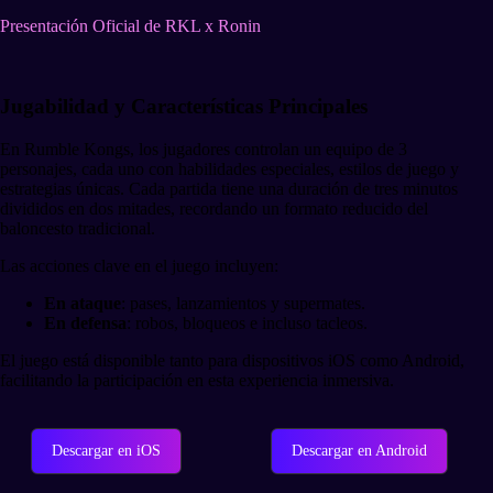
Presentación Oficial de RKL x Ronin
Jugabilidad y Características Principales
En Rumble Kongs, los jugadores controlan un equipo de 3
personajes, cada uno con habilidades especiales, estilos de juego y
estrategias únicas. Cada partida tiene una duración de tres minutos
divididos en dos mitades, recordando un formato reducido del
baloncesto tradicional.
Las acciones clave en el juego incluyen:
En ataque
: pases, lanzamientos y supermates.
En defensa
: robos, bloqueos e incluso tacleos.
El juego está disponible tanto para dispositivos iOS como Android,
facilitando la participación en esta experiencia inmersiva.
Descargar en iOS
Descargar en Android