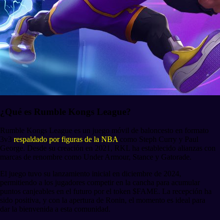
¿Qué es Rumble Kongs League?
Rumble Kongs League es un juego móvil de baloncesto en formato
3v3
respaldado por figuras de la NBA
como Steph Curry y Paul
George. Desde su creación en 2021, RKL ha establecido alianzas con
marcas de renombre como Under Armour, Stance y Gatorade.
El juego tuvo su lanzamiento inicial en diciembre de 2024,
permitiendo a los jugadores competir en la cancha para acumular
puntos canjeables en el futuro por el token $FAME. La recepción ha
sido positiva, y con la apertura de Ronin, el momento es ideal para
dar la bienvenida a esta comunidad.