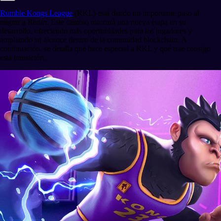
Rumble Kongs League
(RKL) está dando un importante paso al
migrar a Ronin. Este cambio marcará una nueva etapa en su
desarrollo, ofreciendo más oportunidades para los jugadores y
ampliando su alcance dentro de la comunidad blockchain. A
continuación, se detalla qué hace especial a RKL y qué trae consigo
esta transición.