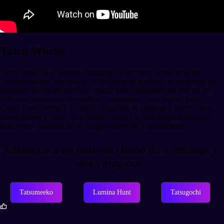
Tatsu Works
Tatsu Works es el estudio encargado de formar el ecosistema de
Tatsumeekouna, fundado en 2015. Su sede principal se encuentra en
Singapur. El equipo de Tatsu Works está compuesto por más de 40
veteranos talentosos de estudios reconocidos como Square Enix,
Gumi, Koei Tecmo y Tencent. Su misión es conectar y hacer crecer
comunidades a través de la gamificación y la tecnología blockchain,
ofreciendo experiencias de juego inmersivas y memorables.
Adéntrate a un universo lleno de aventuras y
seres magicos.
Tatsumeeko
Lumina Hunt
Tatsugochi