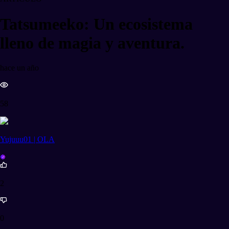
Tatsumeeko: Un ecosistema
lleno de magia y aventura.
hace un año
58
Yujuuu01 | OLA
2
0