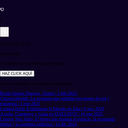
2
0
NEWSLETTER
¡Suscríbete!
Y entérate de las últimas novedades
HAZ CLICK AQUÍ
Otras novedades que podrían interesarte
Ronin Juegos Nuevos - Enero | 2 feb 2025
ChronosWorlds: La aventura que redefine los juegos de rol y
estrategia | 1 ene 2025
Lumina Hunt: Explorando el Mundo de Ielia | 6 nov 2024
¡Lucha, Construye y Gana en DATA2073! | 16 ene 2025
Conoce Star Atlas: El juego que fusiona el espacio, la economía
digital y la aventura galáctica | 14 dic 2024