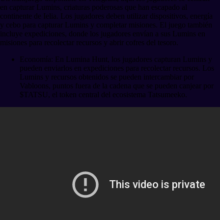
en capturar Lumins, criaturas poderosas que han escapado al
continente de Ielia. Los jugadores deben utilizar dispositivos, energía
y cebo para capturar Lumins y completar misiones. El juego también
incluye expediciones, donde los jugadores envían a sus Lumins en
misiones para recolectar recursos y abrir cofres del tesoro.
Economía: En Lumina Hunt, los jugadores capturan Lumins y
pueden enviarlos en expediciones para recolectar recursos. Los
Lumins y recursos obtenidos se pueden intercambiar por
Vabloons, puntos fuera de la cadena que se pueden canjear por
$TATSU, el token central del ecosistema Tatsumeeko.