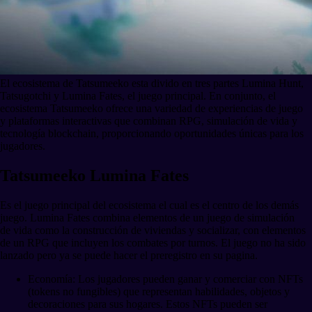
El ecosistema de Tatsumeeko esta divido en tres partes Lumina Hunt,
Tatsugotchi y Lumina Fates, el juego principal. En conjunto, el
ecosistema Tatsumeeko ofrece una variedad de experiencias de juego
y plataformas interactivas que combinan RPG, simulación de vida y
tecnología blockchain, proporcionando oportunidades únicas para los
jugadores.
Tatsumeeko Lumina Fates
Es el juego principal del ecosistema el cual es el centro de los demás
juego. Lumina Fates combina elementos de un juego de simulación
de vida como la construcción de viviendas y socializar, con elementos
de un RPG que incluyen los combates por turnos. El juego no ha sido
lanzado pero ya se puede hacer el preregistro en su pagina.
Economía: Los jugadores pueden ganar y comerciar con NFTs
(tokens no fungibles) que representan habilidades, objetos y
decoraciones para sus hogares. Estos NFTs pueden ser