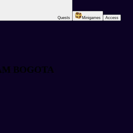
Quests
Minigames
Access
AM BOGOTA