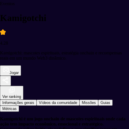
Eventos
Kamigotchi
4.28
Kamigotchi: mascotes espirituais, estratégia onchain e recompensas
reais em um mundo Web3 dinâmico.
Jogar
Ver ranking
Informações gerais
Vídeos da comunidade
Missões
Guias
Métricas
Kamigotchi é um jogo onchain de mascotes espirituais onde cada
ação tem impacto econômico, emocional e estratégico.