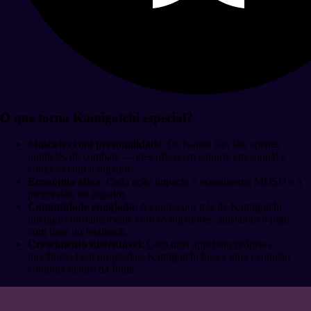
O que torna Kamigotchi especial?
Mascotes com personalidade
: Os Kamis não são apenas
unidades de combate — eles oferecem suporte emocional e
conexão com o jogador.
Economia ativa
: Cada ação impacta o ecossistema MUSU e a
progressão do jogador.
Comunidade engajada
: A equipe por trás de Kamigotchi
interage constantemente com os jogadores, ajustando o jogo
com base no feedback.
Crescimento sustentável
: Com uma appchain própria e
mecânicas bem projetadas, Kamigotchi busca uma evolução
contínua dentro da Initia.