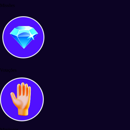
Missões
Votações
Minijogos