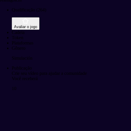
Qualificação (264)
Avaliar o jogo
Cadeia
Token
Plataformas
Gênero
Simulación
Publicação
Crie seu vídeo para ajudar a comunidade
Você receberá
10