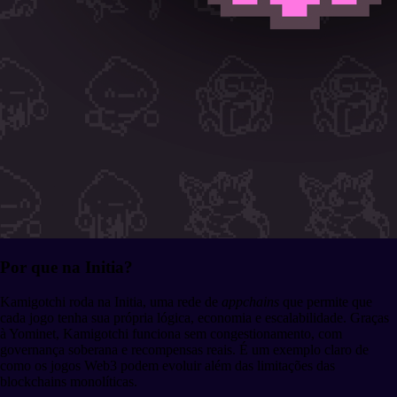
Por que na Initia?
Kamigotchi roda na Initia, uma rede de
appchains
que permite que
cada jogo tenha sua própria lógica, economia e escalabilidade. Graças
à Yominet, Kamigotchi funciona sem congestionamento, com
governança soberana e recompensas reais. É um exemplo claro de
como os jogos Web3 podem evoluir além das limitações das
blockchains monolíticas.