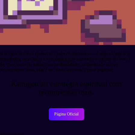
Kamigotchi não é apenas um jogo de mascotes — é uma experiência
estratégica, emocional e econômica que aproveita o melhor do Web3.
Se você gosta de jogos com profundidade, comunidade ativa e
recompensas reais, este é um título que vale a pena explorar.
Kamigotchi: estratégia espiritual com
recompensas reais.
Página Oficial
Kamigotchi