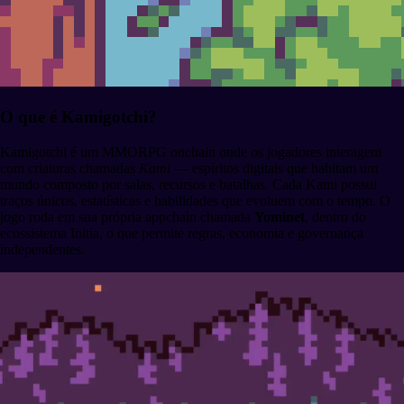
O que é Kamigotchi?
Kamigotchi é um MMORPG onchain onde os jogadores interagem
com criaturas chamadas
Kami
— espíritos digitais que habitam um
mundo composto por salas, recursos e batalhas. Cada Kami possui
traços únicos, estatísticas e habilidades que evoluem com o tempo. O
jogo roda em sua própria appchain chamada
Yominet
, dentro do
ecossistema Initia, o que permite regras, economia e governança
independentes.