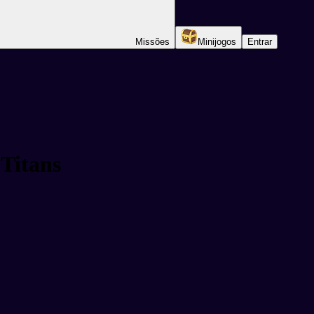
Missões
Minijogos
Entrar
 Titans