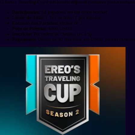
O Ereo's Traveling Cup é um torneio regional exclusivo para a comuni
Participantes:
64 jogadores em um único bracket.
Limite de Titãs:
1 Titã de Nível 7 por jogador.
Formato das Partidas:
Melhor de 3.
Poço de Prêmios:
$300 USDT.
Inscrição:
Por ordem de chegada (FCFS).
Pagamento:
Dentro de 30 dias úteis, em USDT para as carteiras