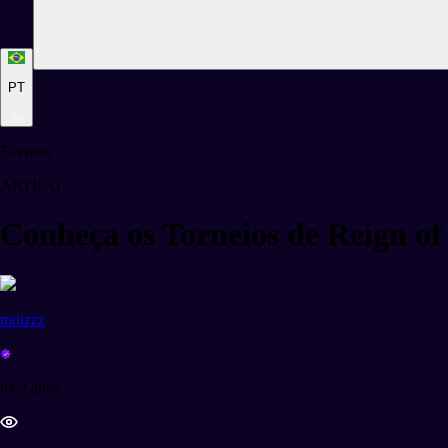
PT
Eventos
ARTIGO
Conheça os Torneios de Reign of
moizzz
há 2 anos