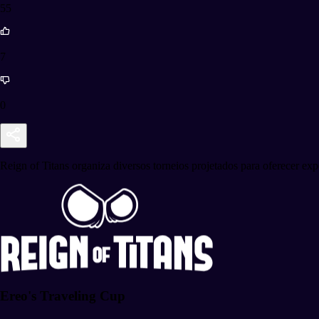
55
7
0
Reign of Titans organiza diversos torneios projetados para oferecer exp
Ereo's Traveling Cup