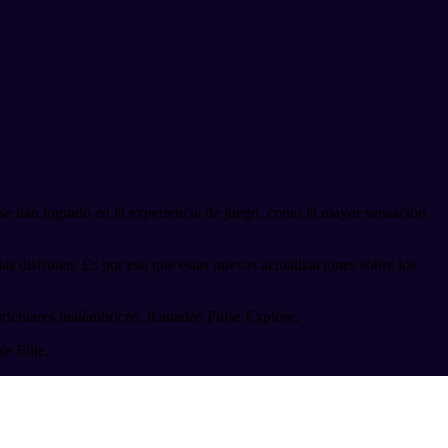
se han logrado en la experiencia de juego, como la mayor sensación
s disfruten. Es por eso que estas nuevas actualizaciones sobre los
uriculares inalámbricos, llamados Pulse Explore.
e Elite.