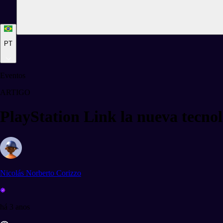
PT
Eventos
ARTIGO
PlayStation Link la nueva tecnol
Nicolás Norberto Corizzo
há 3 anos