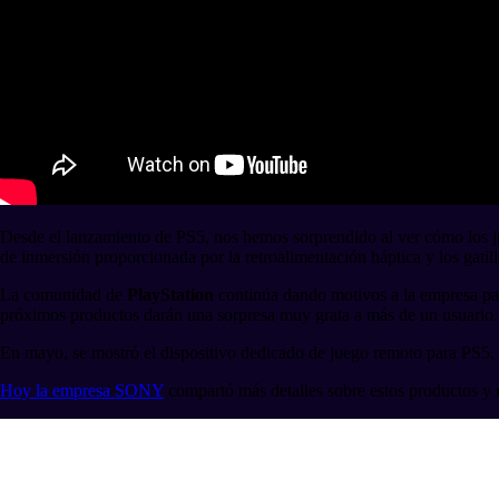
Desde el lanzamiento de PS5, nos hemos sorprendido al ver cómo los j
de inmersión proporcionada por la retroalimentación háptica y los gatil
La comunidad de
PlayStation
continúa dando motivos a la empresa para
próximos productos darán una sorpresa muy grata a más de un usuario.
En mayo, se mostró el dispositivo dedicado de juego remoto para PS5, q
Hoy la empresa SONY
compartó más detalles sobre estos productos y r