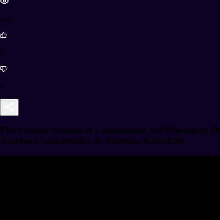
181
0
0
PlayStation Anuncia el Lanzamiento del Dispositivo D
Audífono Inalámbrico de Diadema Pulse Elite