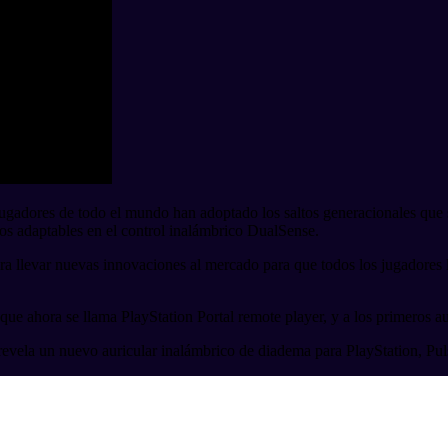
ugadores de todo el mundo han adoptado los saltos generacionales que 
los adaptables en el control inalámbrico DualSense.
 llevar nuevas innovaciones al mercado para que todos los jugadores la
ue ahora se llama PlayStation Portal remote player, y a los primeros a
evela un nuevo auricular inalámbrico de diadema para PlayStation, Puls