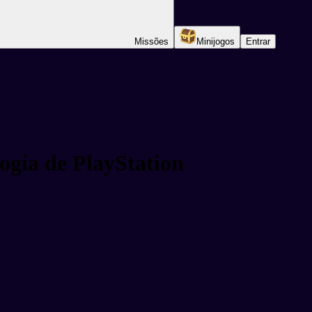
Missões
Minijogos
Entrar
ogía de PlayStation