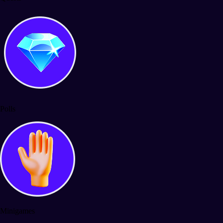
Polls
Minigames