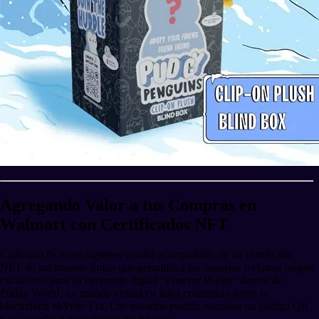
Agregando Valor a tus Compras en
Walmart con Certificados NFT
Cada uno de estos juguetes vendrá acompañado de un certificado
NFT de nacimiento único que permitirá a los usuarios reclamar rasgos
exclusivos para su personaje digital "Forever Pudgy" dentro de
Pudgy World, un mundo virtual en línea construido sobre la
blockchain zkSync Era. Los usuarios podrán escanear un código QR
para acceder a estos rasgos exclusivos.