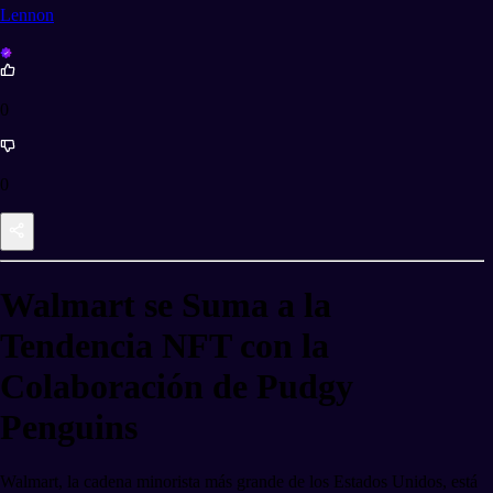
Lennon
0
0
Walmart se Suma a la
Tendencia NFT con la
Colaboración de Pudgy
Penguins
Walmart, la cadena minorista más grande de los Estados Unidos, está