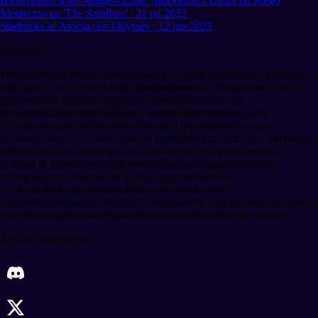
Bienvenidos a McNuggets Land: McDonald's Lanza un Juego
Metaverso en 'The Sandbox' | 21 jul 2023
Starbucks se Asocia con Odyssey | 12 jun 2023
Etiquetas
Walmart
Pudgy Penguins
nft
juguetes de peluche
certificados nft
tiendas
físicas
tendencia nft
colaboración
juguetes
pudgy world
experiencia de
juego
entorno digital
multijugador
inmersivo
mercado de
retail
adopción
integración
físico y digital
valor
compras
cadena
minorista
estados unidos
colección
pudgy toys
estanterías
rasgos
exclusivos
personaje digital
forever pudgy
blockchain
zksync era
código
qr
emocionante noticia
popularidad
corriente principal
conectando
walmart al futuro
retail
web3
exploración
posesión
estándares del
comercio minorista
proyectos nft
guía
promoción
redes
sociales
marketing experiencial
phygital
economía del
metaverso
relevancia
interacción directa
base de seguidores
industria del
entretenimiento
innovación
criptomonedas
entretenimiento digital
Join our community