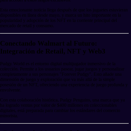
Esta emocionante noticia llega después de que los juguetes estuvieran
disponibles en línea desde mayo, y marca un hito importante en la
popularidad y adopción de los NFT en la corriente principal del
mercado de retail y consumo.
Conectando Walmart al Futuro:
Integración de Retail, NFT y Web3
Pudgy World es el entorno digital multijugador inmersivo de la
colección. Permite a los usuarios pasear, jugar juegos y personalizar
completamente a sus personajes "Forever Pudgy". Esto añade una
dimensión de juego y exploración que va más allá de la simple
posesión de un NFT, ofreciendo una experiencia de juego profunda y
envolvente.
Con esta colaboración histórica, Pudgy Penguins, una marca que ya
ha logrado ventas por valor de $400 millones en coleccionables
digitales, está preparada para cambiar los estándares del comercio
minorista.