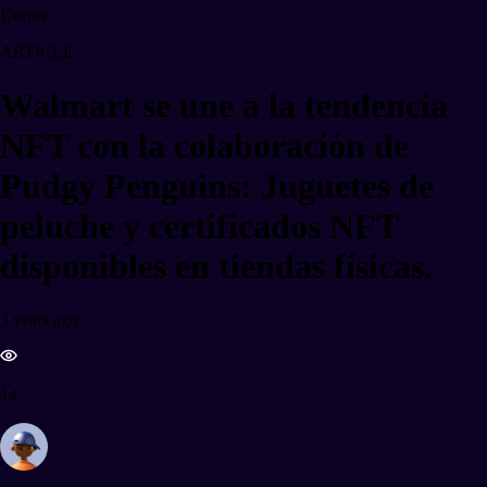
Events
ARTICLE
Walmart se une a la tendencia
NFT con la colaboración de
Pudgy Penguins: Juguetes de
peluche y certificados NFT
disponibles en tiendas físicas.
3 years ago
14