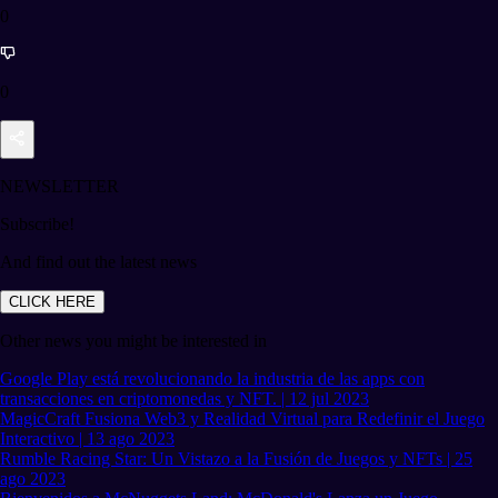
0
0
NEWSLETTER
Subscribe!
And find out the latest news
CLICK HERE
Other news you might be interested in
Google Play está revolucionando la industria de las apps con
transacciones en criptomonedas y NFT. | 12 jul 2023
MagicCraft Fusiona Web3 y Realidad Virtual para Redefinir el Juego
Interactivo | 13 ago 2023
Rumble Racing Star: Un Vistazo a la Fusión de Juegos y NFTs | 25
ago 2023