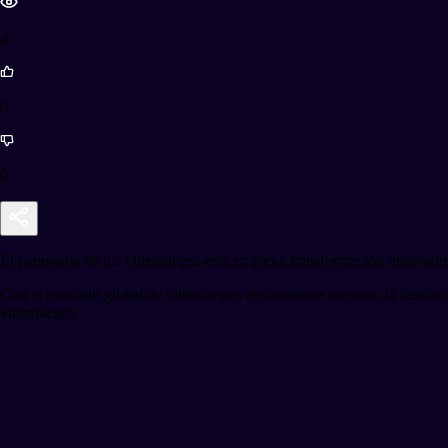
4
0
0
El panorama de los videojuegos está en plena transformación innovadora
Con el mercado global de videojuegos en constante ascenso, la fusión 
videojuegos.