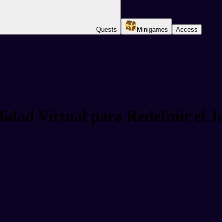
Quests
Minigames
Access
dad Virtual para Redefinir el J