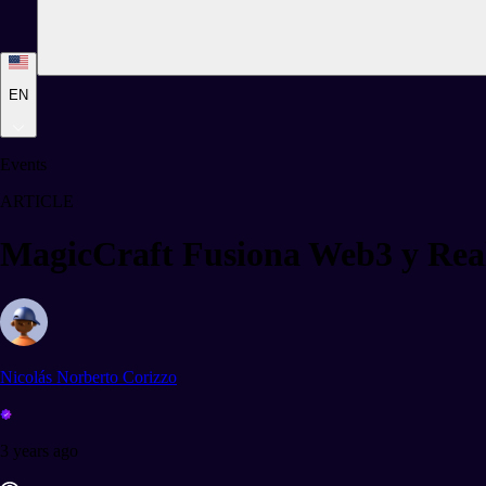
EN
Events
ARTICLE
MagicCraft Fusiona Web3 y Reali
Nicolás Norberto Corizzo
3 years ago