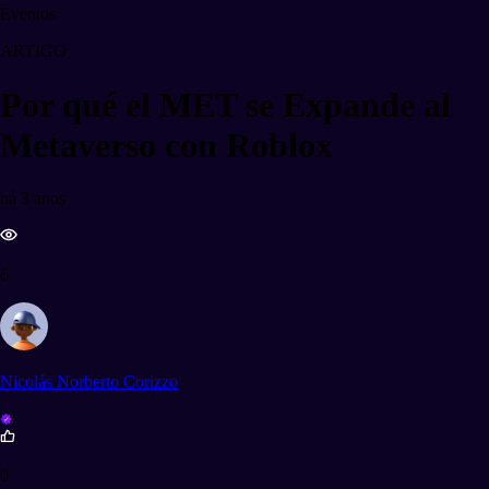
Eventos
ARTIGO
Por qué el MET se Expande al
Metaverso con Roblox
há 3 anos
6
Nicolás Norberto Corizzo
0