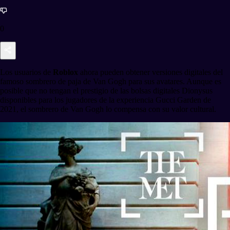
0
Los usuarios de
Roblox
ahora pueden obtener versiones digitales del
famoso sombrero de paja de Van Gogh para sus avatares. Aunque es
posible que no tengan el prestigio de las bolsas digitales Dionysus
disponibles para los jugadores de la experiencia Gucci Garden de
2021, el sombrero de Van Gogh lo compensa con su valor cultural.