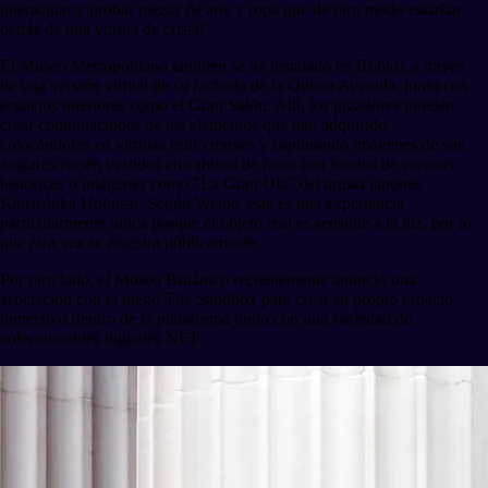
interactuar y probar piezas de arte y ropa que de otro modo estarían
detrás de una vitrina de cristal".
El Museo Metropolitano también se ha instalado en Roblox a través
de una versión virtual de su fachada de la Quinta Avenida, junto con
espacios interiores como el Gran Salón. Allí, los jugadores pueden
crear combinaciones de los elementos que han adquirido,
colocándolos en vitrinas estilo museo y capturando imágenes de sus
avatares recién vestidos en cabinas de fotos con fondos de escenas
históricas o imágenes como "La Gran Ola" del artista japonés
Katsushika Hokusai. Según Weine, esta es una experiencia
particularmente única porque el objeto real es sensible a la luz, por lo
que rara vez se muestra públicamente.
Por otro lado, el Museo Británico recientemente anunció una
asociación con el juego The Sandbox para crear su propio espacio
inmersivo dentro de la plataforma junto con una variedad de
coleccionables digitales NFT.