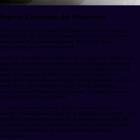
Nuevos Elementos del Metaverso
Estos nuevos elementos para vestir, junto con trajes de armadura
digital, cabello de Medusa y máscaras de Faraón egipcio, forman
parte de una nueva colaboración entre Roblox y el Museo
Metropolitano de Arte de Nueva York.
El Met se ha asociado con la plataforma de juegos para Replica, una
aplicación de realidad aumentada basada en búsquedas (disponible
para iOS y Android) que está vinculada a una experiencia del Met
dentro del metaverso de Roblox. La aplicación, creada en
colaboración con el socio tecnológico Verizon, guía a los visitantes a
través de un mapa interactivo hasta 37 obras de arte físicas
seleccionadas distribuidas en todo el museo, que pueden descubrir
escaneando las piezas en cuestión.
> "Siempre estamos buscando llegar a nuevas audiencias y
encontrar formas nuevas y creativas de interactuar con el arte", dijo
Ken Weine, vicepresidente senior de asuntos externos en The Met.
"Con Replica, pudimos utilizar la tecnología para llegar a niños y
jóvenes amantes del arte en un espacio en el que ya están
involucrados".