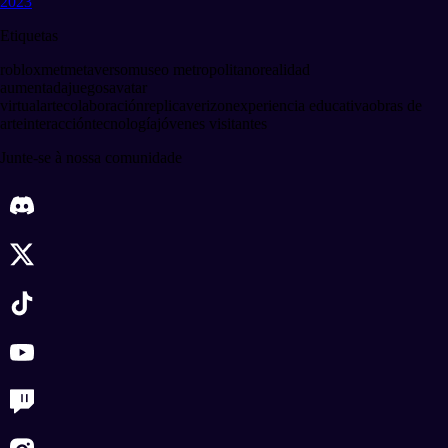
2023
Etiquetas
roblox
met
metaverso
museo metropolitano
realidad
aumentada
juegos
avatar
virtual
arte
colaboración
replica
verizon
experiencia educativa
obras de
arte
interacción
tecnología
jóvenes visitantes
Junte-se à nossa comunidade