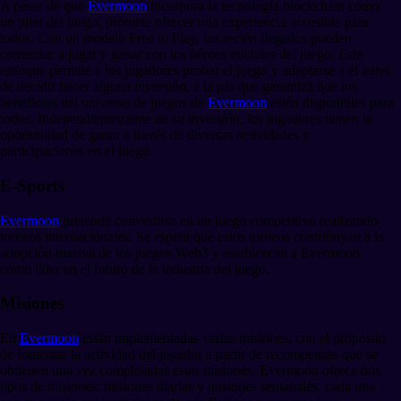
A pesar de que
Evermoon
incorpora la tecnología blockchain como
un pilar del juego, promete ofrecer una experiencia accesible para
todos. Con un modelo Free to Play, los recién llegados pueden
comenzar a jugar y ganar con los héroes iniciales del juego. Este
enfoque permite a los jugadores probar el juego y adaptarse a él antes
de decidir hacer alguna inversión, a la par que garantiza que los
beneficios del universo de juegos de
Evermoon
estén disponibles para
todos. Independientemente de su inversión, los jugadores tienen la
oportunidad de ganar a través de diversas actividades y
participaciones en el juego.
E-Sports
Evermoon
pretende convertirse en un juego competitivo realizando
torneos internacionales. Se espera que estos torneos contribuyan a la
adopción masiva de los juegos Web3 y establezcan a Evermoon
como líder en el futuro de la industria del juego.
Misiones
En
Evermoon
están implementadas varias misiones, con el propósito
de fomentar la actividad del jugador a partir de recompensas que se
obtienen una vez completadas estas misiones. Evermoon ofrece dos
tipos de misiones: misiones diarias y misiones semanales, cada una