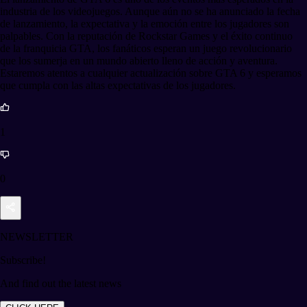
industria de los videojuegos. Aunque aún no se ha anunciado la fecha
de lanzamiento, la expectativa y la emoción entre los jugadores son
palpables. Con la reputación de Rockstar Games y el éxito continuo
de la franquicia GTA, los fanáticos esperan un juego revolucionario
que los sumerja en un mundo abierto lleno de acción y aventura.
Estaremos atentos a cualquier actualización sobre GTA 6 y esperamos
que cumpla con las altas expectativas de los jugadores.
1
0
NEWSLETTER
Subscribe!
And find out the latest news