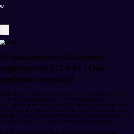
0
El lanzamiento altamente
esperado de GTA 6: ¿Qué
podemos esperar?
El mundo de los videojuegos está lleno de anticipación y emoción
con el próximo lanzamiento de GTA 6, el esperado juego
desarrollado por Rockstar Games. Aunque aún no se ha anunciado la
fecha exacta de lanzamiento, la expectativa en torno a este juego es
enorme. En este artículo, exploraremos qué podemos esperar de GTA
6 y cómo ha generado tanta anticipación entre los jugadores.
La franquicia GTA y su éxito continuo