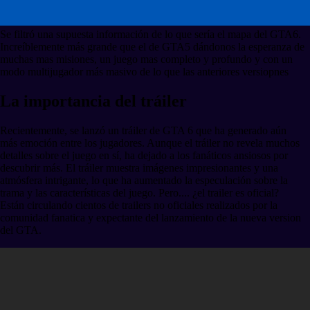
Se filtró una supuesta información de lo que sería el mapa del GTA6.
Increíblemente más grande que el de GTA5 dándonos la esperanza de
muchas mas misiones, un juego mas completo y profundo y con un
modo multijugador más masivo de lo que las anteriores versiopnes
La importancia del tráiler
Recientemente, se lanzó un tráiler de GTA 6 que ha generado aún
más emoción entre los jugadores. Aunque el tráiler no revela muchos
detalles sobre el juego en sí, ha dejado a los fanáticos ansiosos por
descubrir más. El tráiler muestra imágenes impresionantes y una
atmósfera intrigante, lo que ha aumentado la especulación sobre la
trama y las características del juego. Pero.... ¿el trailer es oficial?
Están circulando cientos de trailers no oficiales realizados por la
comunidad fanatica y expectante del lanzamiento de la nueva version
del GTA.