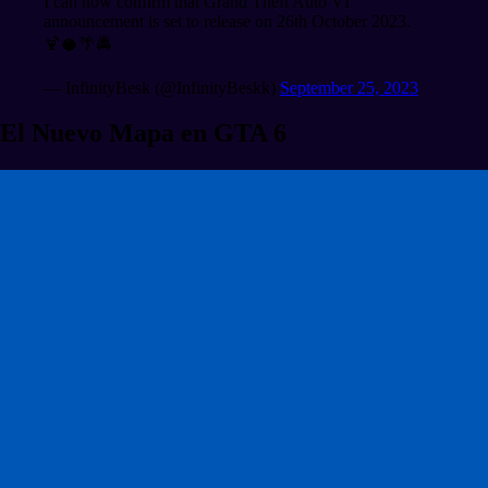
I can now confirm that Grand Theft Auto VI
announcement is set to release on 26th October 2023.
🍹🥥🌴🚔
— InfinityBesk (@InfinityBeskk)
September 25, 2023
El Nuevo Mapa en GTA 6