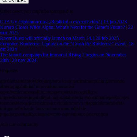
CLICK HERE
Other news you might be interested in
GTA 6 y criptomonedas: ¿Realidad o especulación? | 13 jun 2023
Kuroro Closes Wilds Alpha: What's Next for the Game's Future? | 22
mar 2025
RavenQuest will officially launch on March 14. | 28 feb 2025
Forgotten Runiverse: Update on the "Crash the Runiverse" event | 18
dic 2024
The launch campaign for Immortal Rising 2 begins on November
28th | 29 nov 2024
Etiquetas
gta 6
lanzamiento
videojuegos
rockstar games
franquicia gta
mundo
abierto
jugabilidad innovadora
narrativa
envolvente
rumores
filtraciones
expectativas
gráficos
impresionantes
jugabilidad mejorada
historia emocionante
personajes
memorables
características
actividades
nuevo mapa
tráiler
atmósfera
intrigante
fecha de lanzamiento
comunidad de
jugadores
actualizaciones
evento esperado
acción
aventura
Join our community