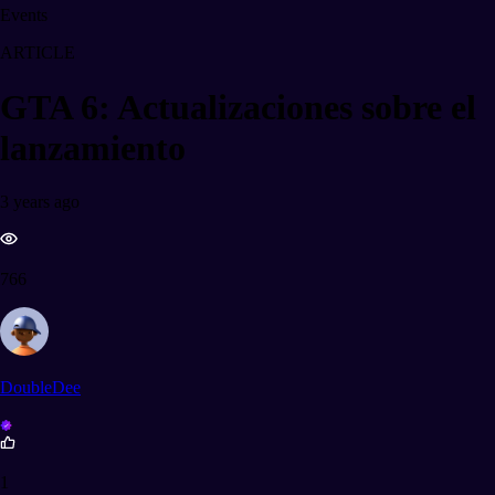
Events
ARTICLE
GTA 6: Actualizaciones sobre el
lanzamiento
3 years ago
766
DoubleDee
1