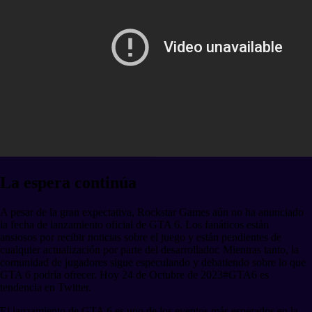
La espera continúa
A pesar de la gran expectativa, Rockstar Games aún no ha anunciado
la fecha de lanzamiento oficial de GTA 6. Los fanáticos están
ansiosos por recibir noticias sobre el juego y están pendientes de
cualquier actualización por parte del desarrollador. Mientras tanto, la
comunidad de jugadores sigue especulando y debatiendo sobre lo que
GTA 6 podría ofrecer. Hoy 24 de Octubre de 2023#GTA6 es
tendencia en Twitter.
El lanzamiento de GTA 6 es uno de los eventos más esperados en la