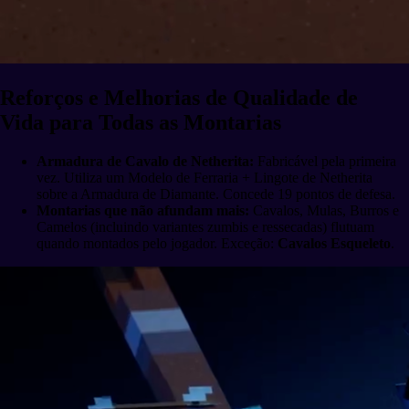
Reforços e Melhorias de Qualidade de
Vida para Todas as Montarias
Armadura de Cavalo de Netherita:
Fabricável pela primeira
vez. Utiliza um Modelo de Ferraria + Lingote de Netherita
sobre a Armadura de Diamante. Concede 19 pontos de defesa.
Montarias que não afundam mais:
Cavalos, Mulas, Burros e
Camelos (incluindo variantes zumbis e ressecadas) flutuam
quando montados pelo jogador. Exceção:
Cavalos Esqueleto
.