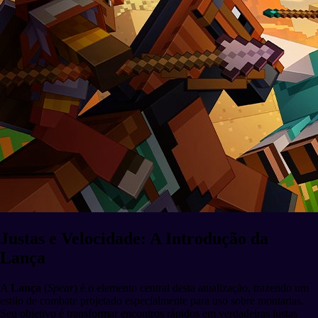
Justas e Velocidade: A Introdução da
Lança
A
Lança
(
Spear
) é o elemento central desta atualização, trazendo um
estilo de combate projetado especialmente para uso sobre montarias.
Seu objetivo é transformar encontros rápidos em verdadeiras justas