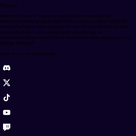
Etiquetas
minecraft
mounts of mayhem
actualización minecraft
lanzas
minecraft
combate montado
exploración submarina minecraft
náutilo
minecraft
monturas minecraft
mobs hostiles minecraft
biomas desierto
minecraft
caballo zombi
camello desecado
armadura de
netherita
movilidad minecraft
justas medievales minecraft
monturas no-
muertas minecraft
Junte-se à nossa comunidade