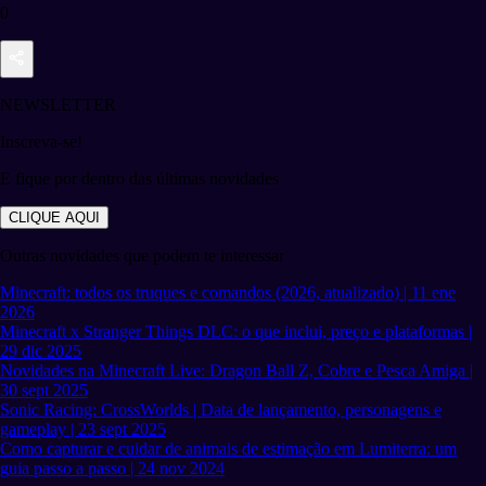
0
NEWSLETTER
Inscreva-se!
E fique por dentro das últimas novidades
CLIQUE AQUI
Outras novidades que podem te interessar
Minecraft: todos os truques e comandos (2026, atualizado) | 11 ene
2026
Minecraft x Stranger Things DLC: o que inclui, preço e plataformas |
29 dic 2025
Novidades na Minecraft Live: Dragon Ball Z, Cobre e Pesca Amiga |
30 sept 2025
Sonic Racing: CrossWorlds | Data de lançamento, personagens e
gameplay | 23 sept 2025
Como capturar e cuidar de animais de estimação em Lumiterra: um
guia passo a passo | 24 nov 2024