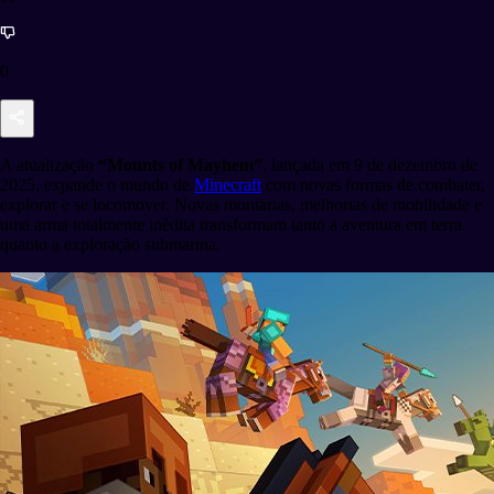
0
A atualização
“Mounts of Mayhem”
, lançada em 9 de dezembro de
2025, expande o mundo de
Minecraft
com novas formas de combater,
explorar e se locomover. Novas montarias, melhorias de mobilidade e
uma arma totalmente inédita transformam tanto a aventura em terra
quanto a exploração submarina.