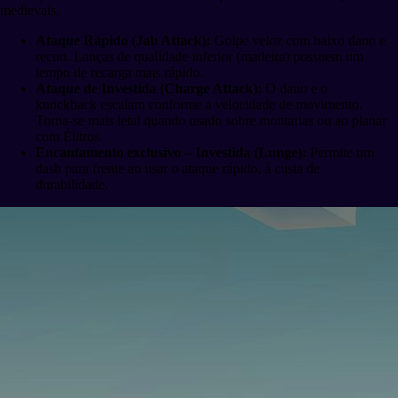
medievais.
Ataque Rápido (Jab Attack):
Golpe veloz com baixo dano e
recuo. Lanças de qualidade inferior (madeira) possuem um
tempo de recarga mais rápido.
Ataque de Investida (Charge Attack):
O dano e o
knockback escalam conforme a velocidade de movimento.
Torna-se mais letal quando usado sobre montarias ou ao planar
com Élitros.
Encantamento exclusivo – Investida (Lunge):
Permite um
dash para frente ao usar o ataque rápido, à custa de
durabilidade.