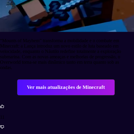
“Mounts of Mayhem” transforma a mobilidade e o combate em
Minecraft: a Lança introduz um novo estilo de luta baseado em
velocidade, enquanto o Náutilo redefine totalmente a exploração
submarina. Com as novas ameaças e melhorias de progressão, o
Overworld torna-se mais dinâmico tanto em terra quanto sob as
ondas.
Ver mais atualizações de Minecraft
11