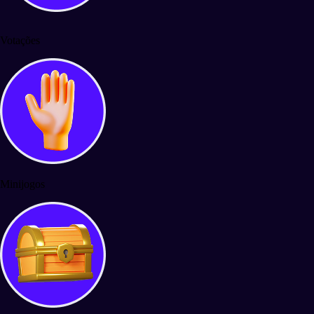
Votações
Minijogos