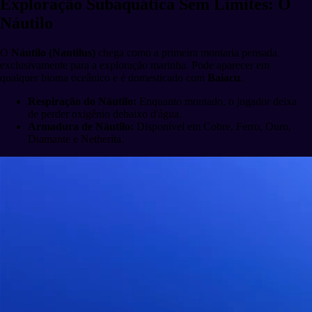
Exploração Subaquática Sem Limites: O
Náutilo
O
Náutilo (Nautilus)
chega como a primeira montaria pensada
exclusivamente para a exploração marinha. Pode aparecer em
qualquer bioma oceânico e é domesticado com
Baiacu
.
Respiração do Náutilo:
Enquanto montado, o jogador deixa
de perder oxigênio debaixo d'água.
Armadura de Náutilo:
Disponível em Cobre, Ferro, Ouro,
Diamante e Netherita.